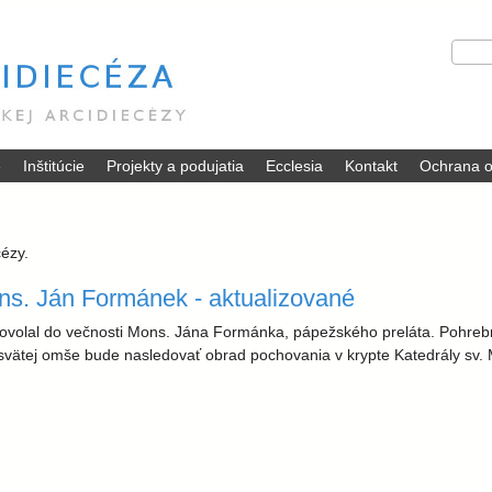
Skočiť
V
H
na
y
ľ
hlavný
h
a
ľ
d
obsah
a
a
d
ť
é
Inštitúcie
Projekty a podujatia
Ecclesia
Kontakt
Ochrana o
á
v
a
n
i
cézy.
e
ns. Ján Formánek - aktualizované
a povolal do večnosti Mons. Jána Formánka, pápežského preláta. Pohre
svätej omše bude nasledovať obrad pochovania v krypte Katedrály sv. M
ánek - aktualizované