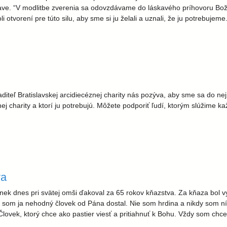
islave. “V modlitbe zverenia sa odovzdávame do láskavého príhovoru Bož
 otvorení pre túto silu, aby sme si ju želali a uznali, že ju potrebujeme
diteľ Bratislavskej arcidiecéznej charity nás pozýva, aby sme sa do nej 
ej charity a ktorí ju potrebujú. Môžete podporiť ľudí, ktorým slúžime kaž
va
nek dnes pri svätej omši ďakoval za 65 rokov kňazstva. Za kňaza bol v
orý som ja nehodný človek od Pána dostal. Nie som hrdina a nikdy som 
vek, ktorý chce ako pastier viesť a pritiahnuť k Bohu. Vždy som chcel 