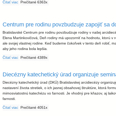
Čítať viac
o Mons. Ján Formánek oslávil 65 rokov kňazstva
Prečítané 6363x
Centrum pre rodinu povzbudzuje zapojiť sa d
Bratislavské Centrum pre rodinu povzbudzuje rodiny v našej arcidiecé
Elena Martinkovičová, Deň rodiny má upozorniť na hodnotu, ktorú v ro
ale svojej vlastnej rodine. Keď budeme čokoľvek v tento deň robiť, m
aby jeho rodina bola lepšia.
Čítať viac
o Centrum pre rodinu povzbudzuje zapojiť sa do Dňa rodiny
Prečítané 4389x
Diecézny katechetický úrad organizuje semin
Diecézny katechetický úrad (DKÚ) Bratislavskej arcidiecézy organizuj
nastavení života stretiek, o ich jasnej obsahovej štruktúre, ktorá fo
mimosviatostnú katechézu vo farnosti. Je vhodný pre kňazov, aj laik
farnosti.
Čítať viac
o Diecézny katechetický úrad organizuje seminár Život mal
Prečítané 4051x