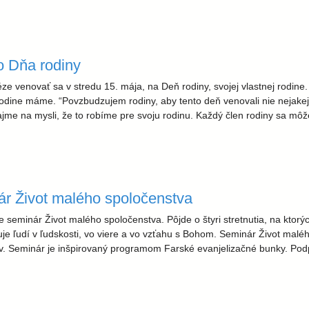
o Dňa rodiny
ze venovať sa v stredu 15. mája, na Deň rodiny, svojej vlastnej rodine
dine máme. “Povzbudzujem rodiny, aby tento deň venovali nie nejakej in
ajme na mysli, že to robíme pre svoju rodinu. Každý člen rodiny sa môž
ár Život malého spoločenstva
e seminár Život malého spoločenstva. Pôjde o štyri stretnutia, na ktorý
rmuje ľudí v ľudskosti, vo viere a vo vzťahu s Bohom. Seminár Život malé
ov. Seminár je inšpirovaný programom Farské evanjelizačné bunky. Pod
ého spoločenstva