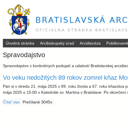
Úvodná stránka
Arcibiskupský úrad
Arcidiecéza
Publikovan
B
Spravodajstvo
r
Spravodajstvo z konkrétnych podujatí a udalostí Bratislavskej arcidie
a
Vo veku nedožitých 89 rokov zomrel kňaz Mo
t
Pán si v stredu 21. mája 2025 v 89. roku života a 67. roku kňazstv
mája 2025 o 15:00 v Katedrále sv. Martina v Bratislave. Po skončení 
i
Čítať viac
o Vo veku nedožitých 89 rokov zomrel kňaz Mons. Ján Form
Prečítané 3045x
s