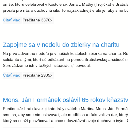
d
omše, ktorú celebroval v Kostole sv. Jána z Mathy (Trojička) v Brat
prosila pre nás o duchovnú silu. To najzákladnejšie ale je, aby sme boli
i
Čítať viac
o Otec arcibiskup zveril Bratislavu Panne Márii
Prečítané 3376x
e
Zapojme sa v nedeľu do zbierky na charitu
c
Na prvú adventnú nedeľu je v našich kostoloch zbierka na charitu. Ria
é
solidaritu s tými, ktorí sú odkázaní na pomoc Bratislavskej arcidiecézn
Sprevádzame ich v ťažkých situáciách,” povedal.
z
Čítať viac
o Zapojme sa v nedeľu do zbierky na charitu
Prečítané 2905x
a
Mons. Ján Formánek oslávil 65 rokov kňazst
Penitenciár bratislavskej katedrály svätého Martina Mons. Ján Formá
sme sa, aby sme nie oslavovali, ale modlili sa a ďakovali za dar, kt
ktorý sa snaží posväcovať a chce odovzdávať svoje duchovno iným. Člo