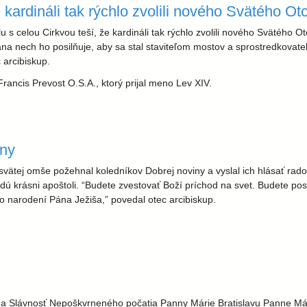
 kardináli tak rýchlo zvolili nového Svätého Ot
u s celou Cirkvou teší, že kardináli tak rýchlo zvolili nového Svätého O
na nech ho posilňuje, aby sa stal staviteľom mostov a sprostredkovat
 arcibiskup.
ancis Prevost O.S.A., ktorý prijal meno Lev XIV.
k rýchlo zvolili nového Svätého Otca
iny
svätej omše požehnal koledníkov Dobrej noviny a vyslal ich hlásať rados
udú krásni apoštoli. “Budete zvestovať Boží príchod na svet. Budete pos
o narodení Pána Ježiša,” povedal otec arcibiskup.
 na Slávnosť Nepoškvrneného počatia Panny Márie Bratislavu Panne Mári