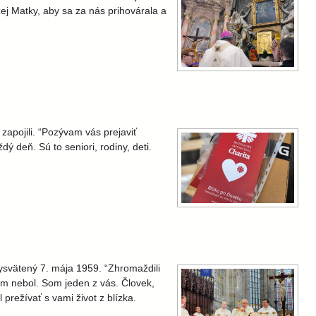
ej Matky, aby sa za nás prihovárala a
.
zapojili. “Pozývam vás prejaviť
dý deň. Sú to seniori, rodiny, deti.
ysvätený 7. mája 1959. “Zhromaždili
ním nebol. Som jeden z vás. Človek,
prežívať s vami život z blízka.