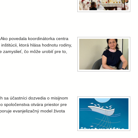
. Ako povedala koordinátorka centra
štitúcii, ktorá hlása hodnotu rodiny,
e zamyslieť, čo môže urobiť pre to,
ch sa účastníci dozvedia o misijnom
ho spoločenstva otvára priestor pre
poruje evanjelizačný model života