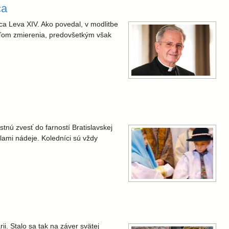
ca
tca Leva XIV. Ako povedal, v modlitbe
eľom zmierenia, predovšetkým však
tnú zvesť do farností Bratislavskej
lami nádeje. Koledníci sú vždy
i. Stalo sa tak na záver svätej