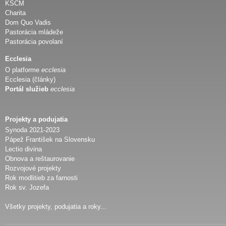
KSCM
Charita
Dom Quo Vadis
Pastorácia mládeže
Pastorácia povolaní
Ecclesia
O platforme
ecclesia
Ecclesia (články)
Portál služieb
ecclesia
Projekty a podujatia
Synoda 2021-2023
Pápež František na Slovensku
Lectio divina
Obnova a reštaurovanie
Rozvojové projekty
Rok modlitieb za farnosti
Rok sv. Jozefa
Všetky projekty, podujatia a roky...