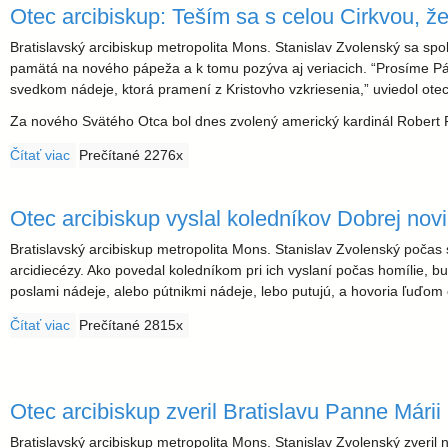
l
Otec arcibiskup: Teším sa s celou Cirkvou, že
a
Bratislavský arcibiskup metropolita Mons. Stanislav Zvolenský sa spol
pamätá na nového pápeža a k tomu pozýva aj veriacich. “Prosíme Pá
v
svedkom nádeje, ktorá pramení z Kristovho vzkriesenia,” uviedol otec
Za nového Svätého Otca bol dnes zvolený americký kardinál Robert Fr
s
Čítať viac
o Otec arcibiskup: Teším sa s celou Cirkvou, že kardináli ta
Prečítané 2276x
k
Otec arcibiskup vyslal koledníkov Dobrej nov
á
Bratislavský arcibiskup metropolita Mons. Stanislav Zvolenský počas 
arcidiecézy. Ako povedal koledníkom pri ich vyslaní počas homílie, b
a
poslami nádeje, alebo pútnikmi nádeje, lebo putujú, a hovoria ľuďom 
r
Čítať viac
o Otec arcibiskup vyslal koledníkov Dobrej noviny
Prečítané 2815x
c
Otec arcibiskup zveril Bratislavu Panne Márii
i
Bratislavský arcibiskup metropolita Mons. Stanislav Zvolenský zveril