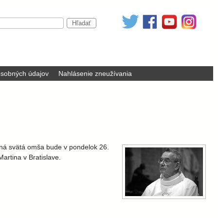
sobných údajov
Nahlásenie zneužívania
bná svätá omša bude v pondelok 26.
artina v Bratislave.