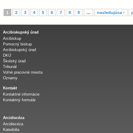
S
1
2
3
4
5
6
7
8
9
…
nasledujúca ›
t
r
á
Arcibiskupský úrad
n
Arcibiskup
k
Pomocný biskup
y
Arcibiskupský úrad
DKÚ
Školský úrad
Tribunál
Voľné pracovné miesta
Oznamy
Kontakt
Kontaktné informácie
Kontaktný formulár
Arcidiecéza
Arcidiecéza
Katedrála