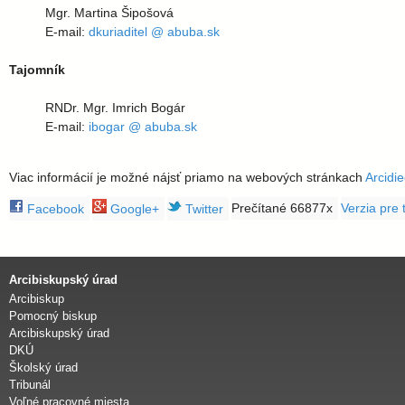
l
Mgr. Martina Šipošová
E-mail:
dkuriaditel @ abuba.sk
a
Tajomník
v
RNDr. Mgr. Imrich Bogár
s
E-mail:
ibogar @ abuba.sk
k
Viac informácií je možné nájsť priamo na webových stránkach
Arcidi
á
Prečítané 66877x
Verzia pre 
Facebook
Google+
Twitter
a
Arcibiskupský úrad
r
Arcibiskup
Pomocný biskup
c
Arcibiskupský úrad
DKÚ
Školský úrad
i
Tribunál
Voľné pracovné miesta