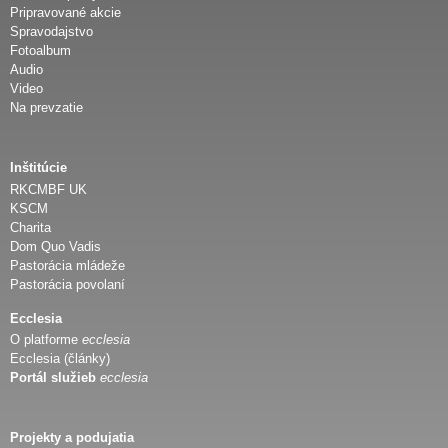
Pripravované akcie
Spravodajstvo
Fotoalbum
Audio
Video
Na prevzatie
Inštitúcie
RKCMBF UK
KSCM
Charita
Dom Quo Vadis
Pastorácia mládeže
Pastorácia povolaní
Ecclesia
O platforme
ecclesia
Ecclesia (články)
Portál služieb
ecclesia
Projekty a podujatia