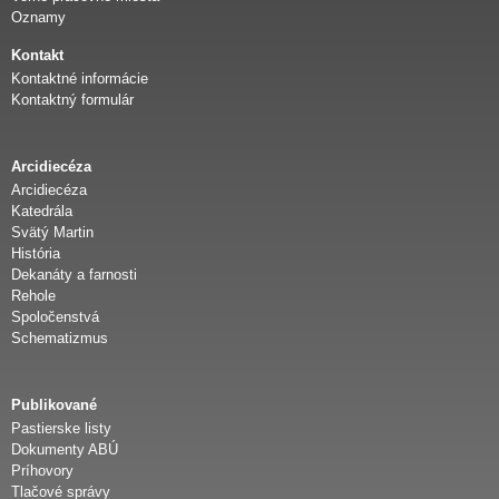
d
Oznamy
Kontakt
i
Kontaktné informácie
Kontaktný formulár
e
Arcidiecéza
c
Arcidiecéza
Katedrála
é
Svätý Martin
História
Dekanáty a farnosti
z
Rehole
Spoločenstvá
a
Schematizmus
Publikované
Pastierske listy
Dokumenty ABÚ
Príhovory
Tlačové správy