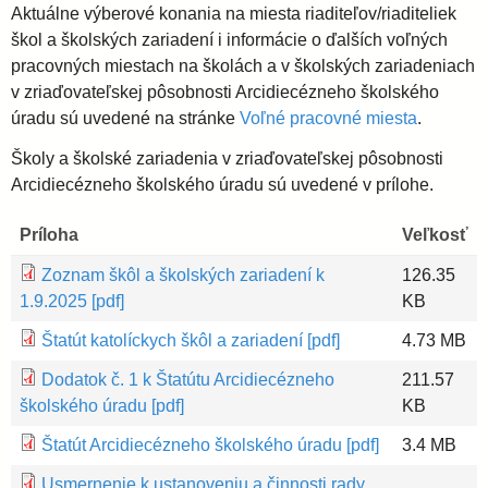
Aktuálne výberové konania na miesta riaditeľov/riaditeliek
škol a školských zariadení i informácie o ďalších voľných
pracovných miestach na školách a v školských zariadeniach
v zriaďovateľskej pôsobnosti Arcidiecézneho školského
úradu sú uvedené na stránke
Voľné pracovné miesta
.
Školy a školské zariadenia v zriaďovateľskej pôsobnosti
Arcidiecézneho školského úradu sú uvedené v prílohe.
Príloha
Veľkosť
Zoznam škôl a školských zariadení k
126.35
1.9.2025 [pdf]
KB
Štatút katolíckych škôl a zariadení [pdf]
4.73 MB
Dodatok č. 1 k Štatútu Arcidiecézneho
211.57
školského úradu [pdf]
KB
Štatút Arcidiecézneho školského úradu [pdf]
3.4 MB
Usmernenie k ustanoveniu a činnosti rady