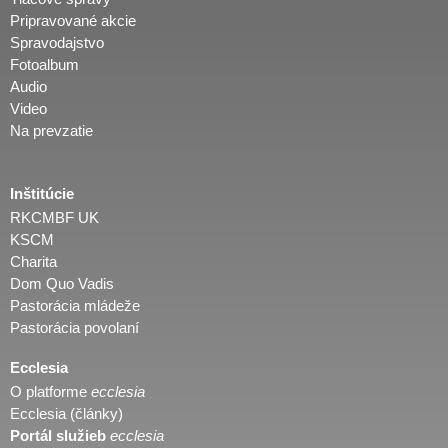
Pripravované akcie
Spravodajstvo
Fotoalbum
Audio
Video
Na prevzatie
Inštitúcie
RKCMBF UK
KSCM
Charita
Dom Quo Vadis
Pastorácia mládeže
Pastorácia povolaní
Ecclesia
O platforme
ecclesia
Ecclesia (články)
Portál služieb
ecclesia