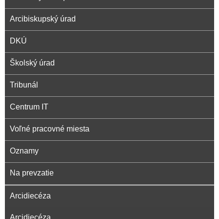
l
i
U
e
Arcibiskupský úrad
a
DKÚ
v
Školský úrad
s
Tribunál
k
Centrum IT
Voľné pracovné miesta
á
Oznamy
a
Na prevzatie
r
Arcidiecéza
c
Arcidiecéza