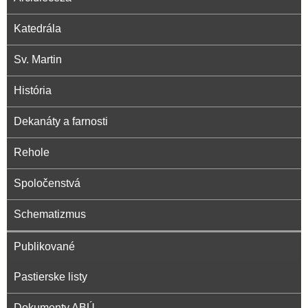
i
Katedrála
Sv. Martin
d
História
i
Dekanáty a farnosti
e
Rehole
c
Spoločenstvá
é
Schematizmus
Publikované
z
Pastierske listy
a
Dokumenty ABÚ