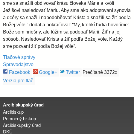
sme sa snažili obdivovať krásu človeka Márie a kvôli
Ježišovi nasledovať Máriu. Aby sme ako adoptovaní synovia
a dcéry sa snažili napodobňovať Krista a snažili sa žiť podľa
Božej vôle,” dodal a pokračoval: “My, krehkí ľudia hovoríme:
Bože som hriešny, ale túžim sa podobať Márii. Žiť na jej
spôsob. Nasledovať Krista a žiť podľa Božej vôle. Každý
sme pozvaní žiť podľa Božej vôle”.
Tlačové správy
Spravodajstvo
Facebook
Google+
Twitter
Prečítané 3372x
Verzia pre tlač
Arcibiskupský úrad
Arcibiskup
Pomocný biskup
Arcibiskupský úrad
DKÚ