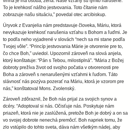
vinná je iná osoba, žena. Naše vzťahy sú týmto narušené.
To je krehkosť nášho jestvovania. Toto čítanie nám
zobrazuje našu situáciu,” povedal otec arcibiskup.
Úryvok z Evanjelia nám predstavuje človeka, Máriu, ktorá
nevykazuje krehkosť narušenia vzťahu s Bohom a ľuďmi. Je
to podľa neho vyjadrené v slovách “nech sa mi stane podľa
Tvojej vôle”. “Princíp jestvovania Márie je otvorenie pre to,
čo chce Boh,” uviedol. Upozornil zároveň na slová anjela,
ktorý konštatuje: “Pán s Tebou, milostiplná”. “Mária z Božej
dobroty prežíva život od svojho počatia v otvorenosti pre
Boha a zároveň s nenarušenými vzťahmi k ľuďom. Táto
slávnosť nás pozýva pozerať na Máriu, ktorá je vzorom pre
nás,” konštatoval Mons. Zvolenský.
Zároveň zdôraznil, že Boh nás prijal za svojich synov a
dcéry. “Adoptoval si nás. Očisťuje nás. Poskytuje nám
priazeň, ktorá nie je zaslúžená, pretože Boh je dobrý a on sa
vo svojej dobrote nenechá premôcť. Boh napriek tomu, že
zlo vstúpilo do tohto sveta, dáva nám všetkým nádej, aby