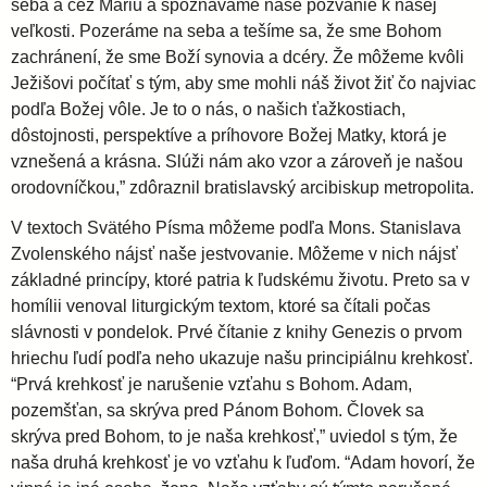
seba a cez Máriu a spoznávame naše pozvanie k našej
d
veľkosti. Pozeráme na seba a tešíme sa, že sme Bohom
zachránení, že sme Boží synovia a dcéry. Že môžeme kvôli
Ježišovi počítať s tým, aby sme mohli náš život žiť čo najviac
i
podľa Božej vôle. Je to o nás, o našich ťažkostiach,
dôstojnosti, perspektíve a príhovore Božej Matky, ktorá je
e
vznešená a krásna. Slúži nám ako vzor a zároveň je našou
orodovníčkou,” zdôraznil bratislavský arcibiskup metropolita.
c
V textoch Svätého Písma môžeme podľa Mons. Stanislava
Zvolenského nájsť naše jestvovanie. Môžeme v nich nájsť
é
základné princípy, ktoré patria k ľudskému životu. Preto sa v
homílii venoval liturgickým textom, ktoré sa čítali počas
z
slávnosti v pondelok. Prvé čítanie z knihy Genezis o prvom
hriechu ľudí podľa neho ukazuje našu principiálnu krehkosť.
a
“Prvá krehkosť je narušenie vzťahu s Bohom. Adam,
pozemšťan, sa skrýva pred Pánom Bohom. Človek sa
skrýva pred Bohom, to je naša krehkosť,” uviedol s tým, že
naša druhá krehkosť je vo vzťahu k ľuďom. “Adam hovorí, že