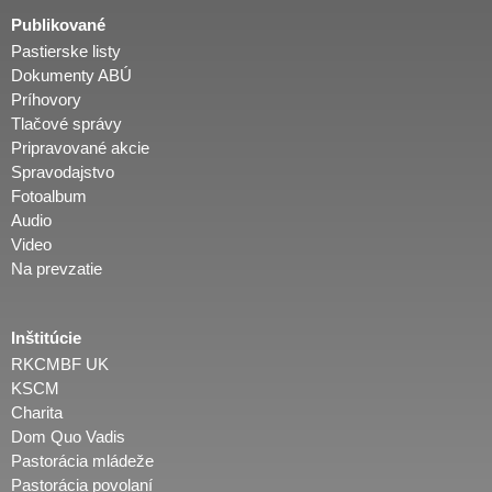
Publikované
Pastierske listy
Dokumenty ABÚ
Príhovory
Tlačové správy
Pripravované akcie
Spravodajstvo
Fotoalbum
Audio
Video
Na prevzatie
Inštitúcie
RKCMBF UK
KSCM
Charita
Dom Quo Vadis
Pastorácia mládeže
Pastorácia povolaní