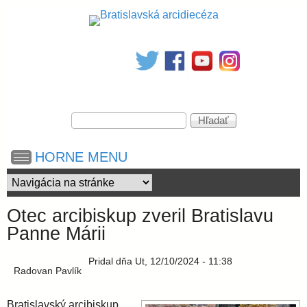
Skočiť
na
B
hlavný
obsah
r
V
a
H
y
ľ
h
a
t
HORNE MENU
ľ
d
a
a
d
i
ť
á
Otec arcibiskup zveril Bratislavu
v
s
Panne Márii
a
n
Pridal
dňa
Ut, 12/10/2024 - 11:38
i
l
Radovan Pavlík
e
Bratislavský arcibiskup