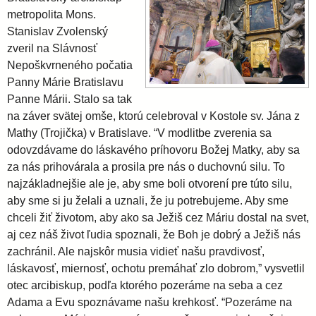
a
metropolita Mons.
v
Stanislav Zvolenský
zveril na Slávnosť
Nepoškvrneného počatia
s
Panny Márie Bratislavu
Panne Márii. Stalo sa tak
k
na záver svätej omše, ktorú celebroval v Kostole sv. Jána z
Mathy (Trojička) v Bratislave. “V modlitbe zverenia sa
á
odovzdávame do láskavého príhovoru Božej Matky, aby sa
za nás prihovárala a prosila pre nás o duchovnú silu. To
a
najzákladnejšie ale je, aby sme boli otvorení pre túto silu,
aby sme si ju želali a uznali, že ju potrebujeme. Aby sme
chceli žiť životom, aby ako sa Ježiš cez Máriu dostal na svet,
r
aj cez náš život ľudia spoznali, že Boh je dobrý a Ježiš nás
zachránil. Ale najskôr musia vidieť našu pravdivosť,
c
láskavosť, miernosť, ochotu premáhať zlo dobrom,” vysvetlil
otec arcibiskup, podľa ktorého pozeráme na seba a cez
i
Adama a Evu spoznávame našu krehkosť. “Pozeráme na