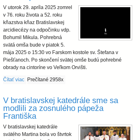
V utorok 29. apríla 2025 zomrel
v 76. roku života a 52. roku
kňazstva kňaz Bratislavskej
arcidiecézy na odpočinku vdp.
Bohumil Mikula. Pohrebná
svätá omša bude v piatok 5.
mája 2025 o 15:30 vo Farskom kostole sv. Štefana v
Piešťanoch. Po skončení svätej omše budú pohrebné
obrady na cintoríne vo Veľkom Orvišti.
Čítať viac
o Zomrel kňaz Bohumil Mikula, pohreb bude v pond
Prečítané 2958x
V bratislavskej katedrále sme sa
modlili za zosnulého pápeža
Františka
V bratislavskej katedrále
svätého Martina bola vo štvrtok