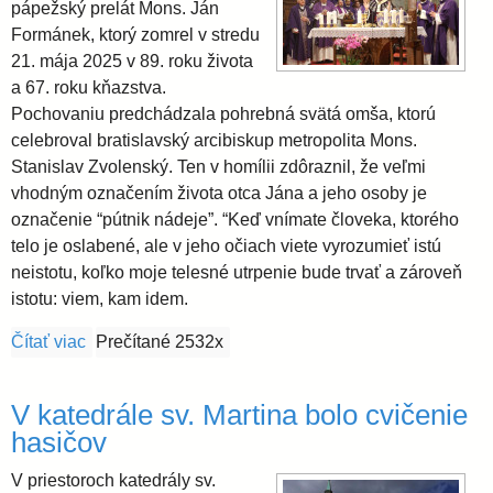
pápežský prelát Mons. Ján
Formánek, ktorý zomrel v stredu
21. mája 2025 v 89. roku života
a 67. roku kňazstva.
Pochovaniu predchádzala pohrebná svätá omša, ktorú
celebroval bratislavský arcibiskup metropolita Mons.
Stanislav Zvolenský. Ten v homílii zdôraznil, že veľmi
vhodným označením života otca Jána a jeho osoby je
označenie “pútnik nádeje”. “Keď vnímate človeka, ktorého
telo je oslabené, ale v jeho očiach viete vyrozumieť istú
neistotu, koľko moje telesné utrpenie bude trvať a zároveň
istotu: viem, kam idem.
Čítať viac
o V krypte Katedrály bol pochovaný Mons. Ján For
Prečítané 2532x
V katedrále sv. Martina bolo cvičenie
hasičov
V priestoroch katedrály sv.