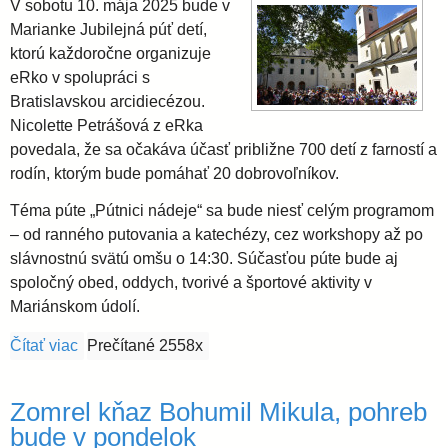
V sobotu 10. mája 2025 bude v
Marianke Jubilejná púť detí,
ktorú každoročne organizuje
eRko v spolupráci s
Bratislavskou arcidiecézou.
Nicolette Petrášová z eRka
povedala, že sa očakáva účasť približne 700 detí z farností a
rodín, ktorým bude pomáhať 20 dobrovoľníkov.
Téma púte „Pútnici nádeje“ sa bude niesť celým programom
– od ranného putovania a katechézy, cez workshopy až po
slávnostnú svätú omšu o 14:30. Súčasťou púte bude aj
spoločný obed, oddych, tvorivé a športové aktivity v
Mariánskom údolí.
Čítať viac
o V Marianke bude Jubilejná púť detí
Prečítané 2558x
Zomrel kňaz Bohumil Mikula, pohreb
bude v pondelok