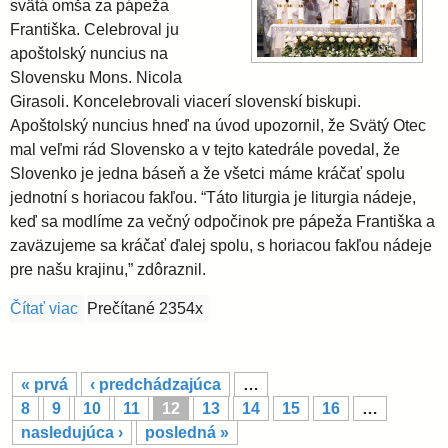
svätá omša za pápeža
Františka. Celebroval ju
apoštolský nuncius na
Slovensku Mons. Nicola
Girasoli. Koncelebrovali viacerí slovenskí biskupi.
Apoštolský nuncius hneď na úvod upozornil, že Svätý Otec
mal veľmi rád Slovensko a v tejto katedrále povedal, že
Slovenko je jedna báseň a že všetci máme kráčať spolu
jednotní s horiacou fakľou. “Táto liturgia je liturgia nádeje,
keď sa modlíme za večný odpočinok pre pápeža Františka a
zaväzujeme sa kráčať ďalej spolu, s horiacou fakľou nádeje
pre našu krajinu,” zdôraznil.
Čítať viac
o V bratislavskej katedrále sme sa modlili za zosnu
Prečítané 2354x
S
« prvá
‹ predchádzajúca
…
t
8
9
10
11
12
13
14
15
16
…
r
nasledujúca ›
posledná »
á