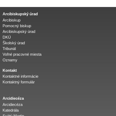
n
k
Arcibiskupský úrad
y
Arcibiskup
Pomocný biskup
Arcibiskupský úrad
DKÚ
Školský úrad
Tribunál
Voľné pracovné miesta
Oznamy
Kontakt
Kontaktné informácie
Kontaktný formulár
Arcidiecéza
Arcidiecéza
Katedrála