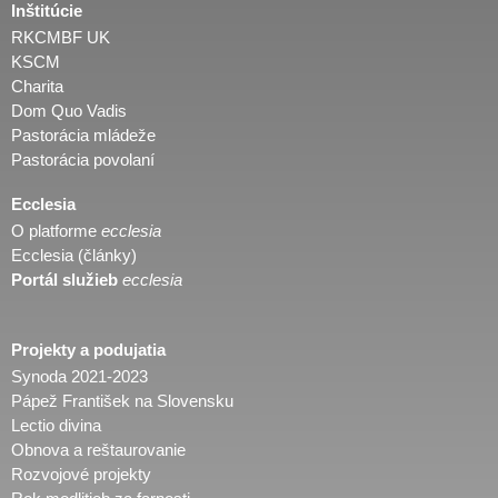
Inštitúcie
RKCMBF UK
KSCM
Charita
Dom Quo Vadis
Pastorácia mládeže
Pastorácia povolaní
Ecclesia
O platforme
ecclesia
Ecclesia (články)
Portál služieb
ecclesia
Projekty a podujatia
Synoda 2021-2023
Pápež František na Slovensku
Lectio divina
Obnova a reštaurovanie
Rozvojové projekty