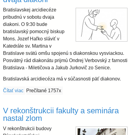
Bratislavskej arcidiecéze
i
pribudnú v sobotu dvaja
diakoni. O 9:30 bude
d
bratislavský pomocný biskup
Mons. Jozef Haľko sláviť v
i
Katedrále sv. Martina v
Bratislave svätú omšu spojenú s diakonskou vysviackou.
e
Posvätný rád diakonátu prijmú Ondrej Verbovský z farnosti
Bratislava - Miletičova a Jakub Jurkovič zo Senice.
c
Bratislavská arcidiecéza má v súčasnosti päť diakonov.
Čítať viac
o Bratislavskej arcidiecéze pribudnú dvaja diakoni
Prečítané 1757x
é
z
V rekonštrukcii fakulty a seminára
nastal zlom
a
V rekonštrukcii budovy