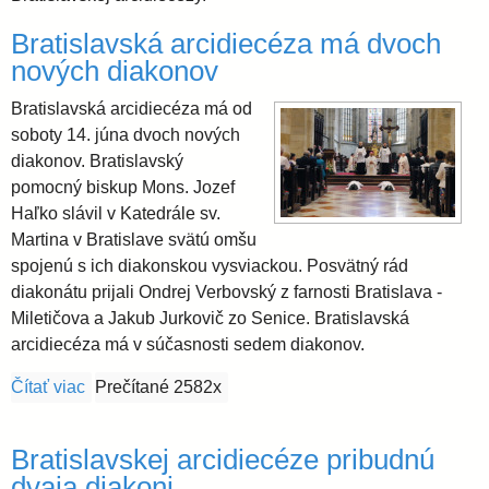
i
l
e
Bratislavská arcidiecéza má dvoch
a
nových diakonov
Bratislavská arcidiecéza má od
v
soboty 14. júna dvoch nových
diakonov. Bratislavský
s
pomocný biskup Mons. Jozef
Haľko slávil v Katedrále sv.
k
Martina v Bratislave svätú omšu
spojenú s ich diakonskou vysviackou. Posvätný rád
diakonátu prijali Ondrej Verbovský z farnosti Bratislava -
á
Miletičova a Jakub Jurkovič zo Senice. Bratislavská
arcidiecéza má v súčasnosti sedem diakonov.
a
Čítať viac
o Bratislavská arcidiecéza má dvoch nových diakon
Prečítané 2582x
r
Bratislavskej arcidiecéze pribudnú
c
dvaja diakoni