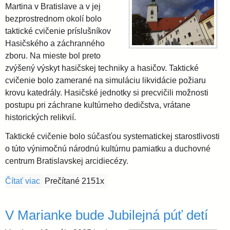
Martina v Bratislave a v jej
bezprostrednom okolí bolo
taktické cvičenie príslušníkov
Hasičského a záchranného
zboru. Na mieste bol preto
zvýšený výskyt hasičskej techniky a hasičov. Taktické
cvičenie bolo zamerané na simuláciu likvidácie požiaru
krovu katedrály. Hasičské jednotky si precvičili možnosti
postupu pri záchrane kultúrneho dedičstva, vrátane
historických relikvií.
Taktické cvičenie bolo súčasťou systematickej starostlivosti
o túto výnimočnú národnú kultúrnu pamiatku a duchovné
centrum Bratislavskej arcidiecézy.
Čítať viac
o V katedrále sv. Martina bolo cvičenie hasičov
Prečítané 2151x
V Marianke bude Jubilejná púť detí