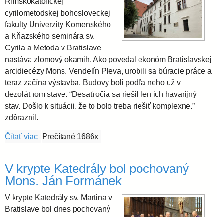
Rímskokatolíckej
cyrilometodskej bohosloveckej
fakulty Univerzity Komenského
a Kňazského seminára sv.
Cyrila a Metoda v Bratislave
nastáva zlomový okamih. Ako povedal ekonóm Bratislavskej
arcidiecézy Mons. Vendelín Pleva, urobili sa búracie práce a
teraz začína výstavba. Budovy boli podľa neho už v
dezolátnom stave. “Desaťročia sa riešil len ich havarijný
stav. Došlo k situácii, že to bolo treba riešiť komplexne,”
zdôraznil.
Čítať viac
o V rekonštrukcii fakulty a seminára nastal zlom
Prečítané 1686x
V krypte Katedrály bol pochovaný
Mons. Ján Formánek
V krypte Katedrály sv. Martina v
Bratislave bol dnes pochovaný