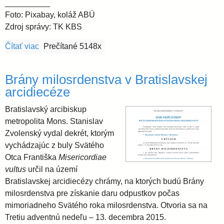
__________
Foto: Pixabay, koláž ABÚ
Zdroj správy: TK KBS
Čítať viac
o List biskupov premiérovi a členom vlády
Prečítané 5148x
Brány milosrdenstva v Bratislavskej
arcidiecéze
Bratislavský arcibiskup
metropolita Mons. Stanislav
Zvolenský vydal dekrét, ktorým
vychádzajúc z buly Svätého
Otca Františka
Misericordiae
vultus
určil na území
Bratislavskej arcidiecézy chrámy, na ktorých budú Brány
milosrdenstva pre získanie daru odpustkov počas
mimoriadneho Svätého roka milosrdenstva. Otvoria sa na
Tretiu adventnú nedeľu – 13. decembra 2015.