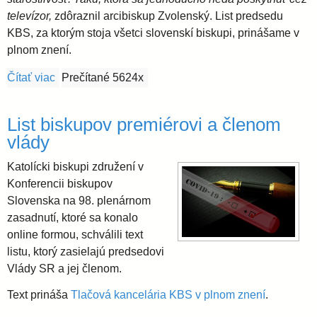
televízor,
zdôraznil arcibiskup Zvolenský. List predsedu
KBS, za ktorým stoja všetci slovenskí biskupi, prinášame v
plnom znení.
Čítať viac
o Predseda KBS: Ignorovanie požiadaviek Cirkvi sa 
Prečítané 5624x
List biskupov premiérovi a členom
vlády
Katolícki biskupi združení v
Konferencii biskupov
Slovenska na 98. plenárnom
zasadnutí, ktoré sa konalo
online formou, schválili text
listu, ktorý zasielajú predsedovi
Vlády SR a jej členom.
Text prináša
Tlačová kancelária KBS v plnom znení
.