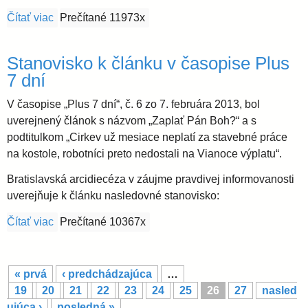
Čítať viac
o Brány milosrdenstva v Bratislavskej arcidiecéze
Prečítané 11973x
Stanovisko k článku v časopise Plus
7 dní
V časopise „Plus 7 dní“, č. 6 zo 7. februára 2013, bol
uverejnený článok s názvom „Zaplať Pán Boh?“ a s
podtitulkom „Cirkev už mesiace neplatí za stavebné práce
na kostole, robotníci preto nedostali na Vianoce výplatu“.
Bratislavská arcidiecéza v záujme pravdivej informovanosti
uverejňuje k článku nasledovné stanovisko:
Čítať viac
o Stanovisko k článku v časopise Plus 7 dní
Prečítané 10367x
S
« prvá
‹ predchádzajúca
…
t
19
20
21
22
23
24
25
26
27
nasled
r
ujúca ›
posledná »