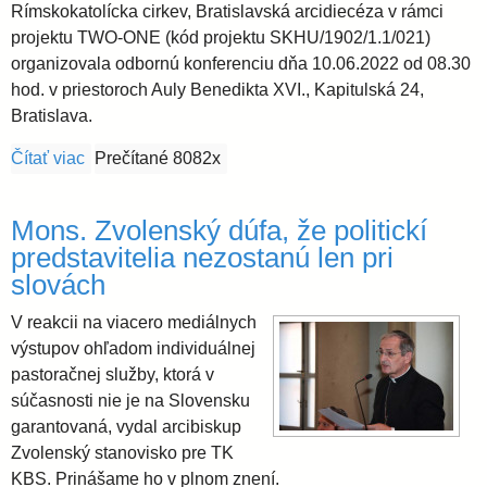
Rímskokatolícka cirkev, Bratislavská arcidiecéza v rámci
projektu TWO-ONE (kód projektu SKHU/1902/1.1/021)
organizovala odbornú konferenciu dňa 10.06.2022 od 08.30
hod. v priestoroch Auly Benedikta XVI., Kapitulská 24,
Bratislava.
Čítať viac
o Tlačová správa k organizácii odbornej konferenc
Prečítané 8082x
Mons. Zvolenský dúfa, že politickí
predstavitelia nezostanú len pri
slovách
V reakcii na viacero mediálnych
výstupov ohľadom individuálnej
pastoračnej služby, ktorá v
súčasnosti nie je na Slovensku
garantovaná, vydal arcibiskup
Zvolenský stanovisko pre TK
KBS. Prinášame ho v plnom znení.