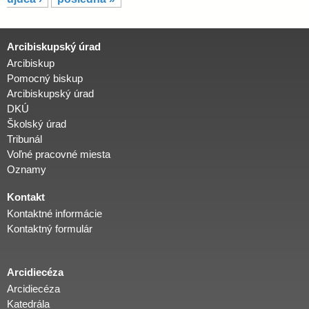
á
n
k
Arcibiskupský úrad
y
Arcibiskup
Pomocný biskup
Arcibiskupský úrad
DKÚ
Školský úrad
Tribunál
Voľné pracovné miesta
Oznamy
Kontakt
Kontaktné informácie
Kontaktný formulár
Arcidiecéza
Arcidiecéza
Katedrála