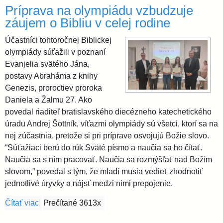
l
i
Príprava na olympiádu vzbudzuje
e
záujem o Bibliu v celej rodine
a
Účastníci tohtoročnej Biblickej
olympiády súťažili v poznaní
v
Evanjelia svätého Jána,
postavy Abraháma z knihy
s
Genezis, proroctiev proroka
Daniela a Žalmu 27. Ako
k
povedal riaditeľ bratislavského diecézneho katechetického
úradu Andrej Šottník, víťazmi olympiády sú všetci, ktorí sa na
á
nej zúčastnia, pretože si pri príprave osvojujú Božie slovo.
“Súťažiaci berú do rúk Sväté písmo a naučia sa ho čítať.
Naučia sa s ním pracovať. Naučia sa rozmýšľať nad Božím
a
slovom,” povedal s tým, že mladí musia vedieť zhodnotiť
jednotlivé úryvky a nájsť medzi nimi prepojenie.
r
Čítať viac
o Príprava na olympiádu vzbudzuje záujem o Bibliu v
Prečítané 3613x
c