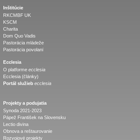
Inštitúcie
RKCMBF UK
KSCM
Charita
Dom Quo Vadis
Pastorácia mládeže
Pastorácia povolaní
Ecclesia
O platforme
ecclesia
Ecclesia (články)
Portál služieb
ecclesia
Projekty a podujatia
Synoda 2021-2023
Pápež František na Slovensku
Lectio divina
Obnova a reštaurovanie
Rozvojové projekty