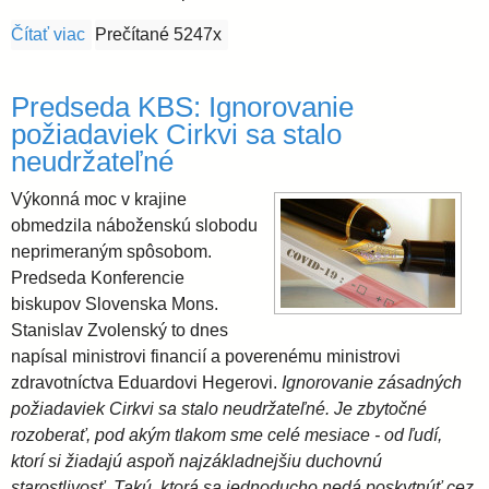
Čítať viac
o Mons. Zvolenský dúfa, že politickí predstavitelia n
Prečítané 5247x
Predseda KBS: Ignorovanie
požiadaviek Cirkvi sa stalo
neudržateľné
Výkonná moc v krajine
obmedzila náboženskú slobodu
neprimeraným spôsobom.
Predseda Konferencie
biskupov Slovenska Mons.
Stanislav Zvolenský to dnes
napísal ministrovi financií a poverenému ministrovi
zdravotníctva Eduardovi Hegerovi.
Ignorovanie zásadných
požiadaviek Cirkvi sa stalo neudržateľné. Je zbytočné
rozoberať, pod akým tlakom sme celé mesiace - od ľudí,
ktorí si žiadajú aspoň najzákladnejšiu duchovnú
starostlivosť. Takú, ktorá sa jednoducho nedá poskytnúť cez