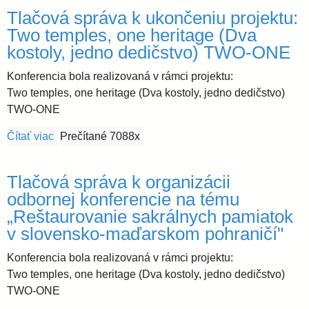
Tlačová správa k ukončeniu projektu:
i
Two temples, one heritage (Dva
kostoly, jedno dedičstvo) TWO-ONE
d
Konferencia bola realizovaná v rámci projektu:
Two temples, one heritage (Dva kostoly, jedno dedičstvo)
i
TWO-ONE
Čítať viac
o Tlačová správa k ukončeniu projektu: Two temple
Prečítané 7088x
e
c
Tlačová správa k organizácii
odbornej konferencie na tému
é
„Reštaurovanie sakrálnych pamiatok
v slovensko-maďarskom pohraničí"
z
Konferencia bola realizovaná v rámci projektu:
Two temples, one heritage (Dva kostoly, jedno dedičstvo)
a
TWO-ONE