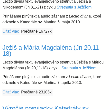
Lectio divina textu evanjeliového stretnutia Ježiša a
Nikodémom (Jn 3,1-21) z cyklu
Stretnutia s Ježišom
.
Prinášame plný text a audio záznam z
Lectio divina
, ktoré
odznelo v Katedrále sv. Martina 5. mája 2010.
Čítať viac
o Ježiš a Nikodém (Jn 3,1-21)
Prečítané 16727x
Ježiš a Mária Magdaléna (Jn 20,11-
18)
Lectio divina textu evanjeliového stretnutia Ježiša s Máriou
Magdalénou (Jn 20,11-18) z cyklu
Stretnutia s Ježišom
.
Prinášame plný text a audio záznam z
Lectio divina
, ktoré
odznelo v Katedrále sv. Martina 7. apríla 2010.
Čítať viac
o Ježiš a Mária Magdaléna (Jn 20,11-18)
Prečítané 23103x
Výročie posviacky Katedrály sv.