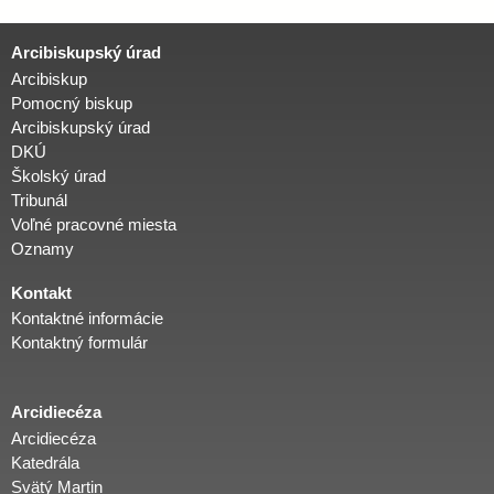
n
k
Arcibiskupský úrad
y
Arcibiskup
Pomocný biskup
Arcibiskupský úrad
DKÚ
Školský úrad
Tribunál
Voľné pracovné miesta
Oznamy
Kontakt
Kontaktné informácie
Kontaktný formulár
Arcidiecéza
Arcidiecéza
Katedrála
Svätý Martin