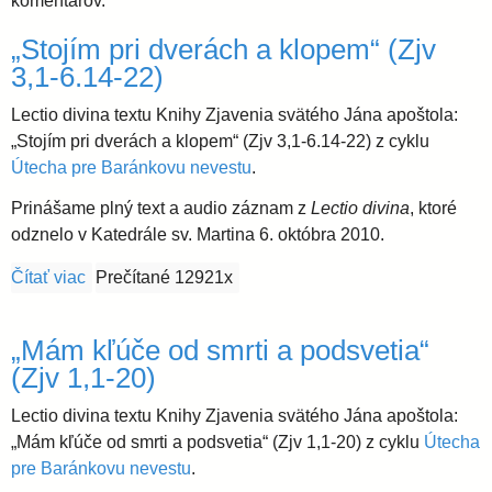
l
komentárov.
i
e
„Stojím pri dverách a klopem“ (Zjv
a
3,1-6.14-22)
Lectio divina textu Knihy Zjavenia svätého Jána apoštola:
v
„Stojím pri dverách a klopem“ (Zjv 3,1-6.14-22) z cyklu
Útecha pre Baránkovu nevestu
.
s
Prinášame plný text a audio záznam z
Lectio divina
, ktoré
odznelo v Katedrále sv. Martina 6. októbra 2010.
k
Čítať viac
o „Stojím pri dverách a klopem“ (Zjv 3,1-6.14-22)
Prečítané 12921x
á
„Mám kľúče od smrti a podsvetia“
a
(Zjv 1,1-20)
r
Lectio divina textu Knihy Zjavenia svätého Jána apoštola:
„Mám kľúče od smrti a podsvetia“ (Zjv 1,1-20) z cyklu
Útecha
pre Baránkovu nevestu
.
c