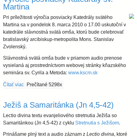
Martina
Pri príležitosti výročia posviacky Katedrály svätého
Martina sa v pondelok 8. marca 2010 o 17.00 uskutoční v
katedrále slávnostná svätá omša, ktorú bude celebrovať
bratislavský arcibiskup-metropolita Mons. Stanislav
Zvolenský.
Slávnostná svätá omša bude v priamom audio prenose
vysielaná aj prostredníctvom webovej stránky kňazského
seminára sv. Cyrila a Metoda:
www.kscm.sk
Čítať viac
o Výročie posviacky Katedrály sv. Martina
Prečítané 5298x
Ježiš a Samaritánka (Jn 4,5-42)
Lectio divina textu evanjeliového stretnutia Ježiša so
Samaritánkou (Jn 4,5-42) z cyklu
Stretnutia s Ježišom
.
Prinášame plný text a audio záznam z
Lectio divina
, ktoré