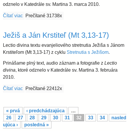
odznelo v Katedrále sv. Martina 3. marca 2010.
Čítať viac
o Ježiš a Samaritánka (Jn 4,5-42)
Prečítané 31738x
Ježiš a Ján Krstiteľ (Mt 3,13-17)
Lectio divina textu evanjeliového stretnutia Ježiša s Jánom
Krstiteľom (Mt 3,13-17) z cyklu
Stretnutia s Ježišom
.
Prinášame plný text, audio záznam a fotografie z
Lectio
divina
, ktoré odznelo v Katedrále sv. Martina 3. februára
2010.
Čítať viac
o Ježiš a Ján Krstiteľ (Mt 3,13-17)
Prečítané 22412x
S
« prvá
‹ predchádzajúca
…
t
26
27
28
29
30
31
32
33
34
nasled
r
ujúca ›
posledná »
á