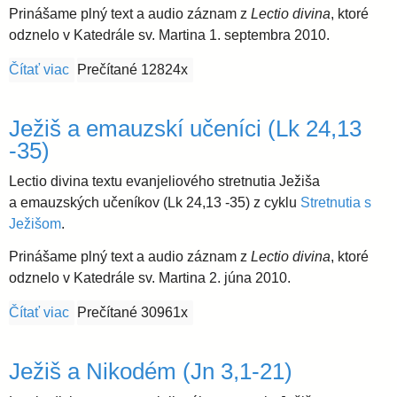
Prinášame plný text a audio záznam z
Lectio divina
, ktoré
i
odznelo v Katedrále sv. Martina 1. septembra 2010.
Čítať viac
o „Mám kľúče od smrti a podsvetia“ (Zjv 1,1-20)
Prečítané 12824x
d
Ježiš a emauzskí učeníci (Lk 24,13
i
-35)
e
Lectio divina textu evanjeliového stretnutia Ježiša
a emauzských učeníkov (Lk 24,13 -35) z cyklu
Stretnutia s
c
Ježišom
.
Prinášame plný text a audio záznam z
Lectio divina
, ktoré
é
odznelo v Katedrále sv. Martina 2. júna 2010.
Čítať viac
o Ježiš a emauzskí učeníci (Lk 24,13 -35)
Prečítané 30961x
z
Ježiš a Nikodém (Jn 3,1-21)
a