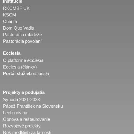
Inštitúcie
RKCMBF UK
KSCM
Charita
Dom Quo Vadis
Pastorácia mládeže
Pastorácia povolaní
Ecclesia
O platforme
ecclesia
Ecclesia (články)
Portál služieb
ecclesia
Projekty a podujatia
Synoda 2021-2023
Pápež František na Slovensku
Lectio divina
Obnova a reštaurovanie
Rozvojové projekty
Rok modlitieb za farnosti