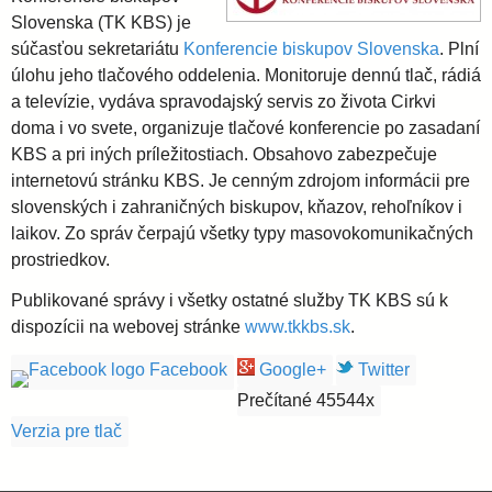
i
l
e
Slovenska (TK KBS) je
súčasťou sekretariátu
Konferencie biskupov Slovenska
. Plní
a
úlohu jeho tlačového oddelenia. Monitoruje dennú tlač, rádiá
a televízie, vydáva spravodajský servis zo života Cirkvi
v
doma i vo svete, organizuje tlačové konferencie po zasadaní
KBS a pri iných príležitostiach. Obsahovo zabezpečuje
s
internetovú stránku KBS. Je cenným zdrojom informácii pre
slovenských i zahraničných biskupov, kňazov, rehoľníkov i
laikov. Zo správ čerpajú všetky typy masovokomunikačných
k
prostriedkov.
á
Publikované správy i všetky ostatné služby TK KBS sú k
dispozícii na webovej stránke
www.tkkbs.sk
.
a
Facebook
Google+
Twitter
Prečítané 45544x
r
Verzia pre tlač
c