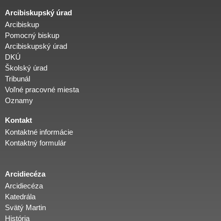
Arcibiskupský úrad
i
Arcibiskup
Pomocný biskup
d
Arcibiskupský úrad
DKÚ
Školský úrad
i
Tribunál
Voľné pracovné miesta
e
Oznamy
Kontakt
c
Kontaktné informácie
Kontaktný formulár
é
Arcidiecéza
z
Arcidiecéza
Katedrála
a
Svätý Martin
História