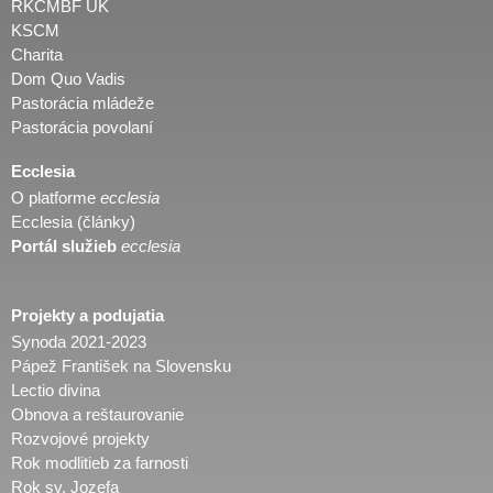
RKCMBF UK
KSCM
Charita
Dom Quo Vadis
Pastorácia mládeže
Pastorácia povolaní
Ecclesia
O platforme
ecclesia
Ecclesia (články)
Portál služieb
ecclesia
Projekty a podujatia
Synoda 2021-2023
Pápež František na Slovensku
Lectio divina
Obnova a reštaurovanie
Rozvojové projekty
Rok modlitieb za farnosti
Rok sv. Jozefa