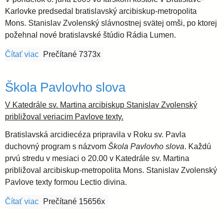
Karlovke predsedal bratislavský arcibiskup-metropolita
Mons. Stanislav Zvolenský slávnostnej svätej omši, po ktorej
požehnal nové bratislavské štúdio Rádia Lumen.
Čítať viac
o Požehnanie bratislavského štúdia Rádia Lumen
Prečítané 7373x
Škola Pavlovho slova
V Katedrále sv. Martina arcibiskup Stanislav Zvolenský
približoval veriacim Pavlove texty.
Bratislavská arcidiecéza pripravila v Roku sv. Pavla
duchovný program s názvom
Škola Pavlovho slova
. Každú
prvú stredu v mesiaci o 20.00 v Katedrále sv. Martina
približoval arcibiskup-metropolita Mons. Stanislav Zvolenský
Pavlove texty formou Lectio divina.
Čítať viac
o Škola Pavlovho slova
Prečítané 15656x