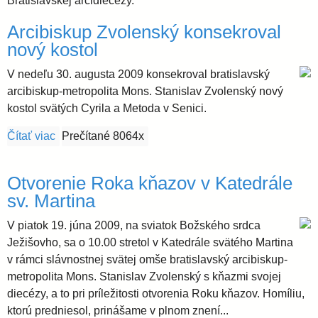
l
Bratislavskej arcidiecézy.
i
e
Arcibiskup Zvolenský konsekroval
a
nový kostol
V nedeľu 30. augusta 2009 konsekroval bratislavský
v
arcibiskup-metropolita Mons. Stanislav Zvolenský nový
kostol svätých Cyrila a Metoda v Senici.
s
Čítať viac
o Arcibiskup Zvolenský konsekroval nový kostol
Prečítané 8064x
k
Otvorenie Roka kňazov v Katedrále
á
sv. Martina
V piatok 19. júna 2009, na sviatok Božského srdca
a
Ježišovho, sa o 10.00 stretol v Katedrále svätého Martina
v rámci slávnostnej svätej omše bratislavský arcibiskup-
r
metropolita Mons. Stanislav Zvolenský s kňazmi svojej
diecézy, a to pri príležitosti otvorenia Roku kňazov. Homíliu,
c
ktorú predniesol, prinášame v plnom znení...