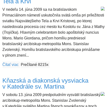
Tela a Krvi
V nedeľu 14. júna 2009 sa na bratislavskom
Primaciálnom námestí uskutočnila svätá omša pri príležitosti
sviatku Najsvätejšieho Tela a Krvi Kristovej, po ktorej
nasledovala procesia cez mesto ku Kostolu sv. Jána z Mathy
(
Trojička
). Hlavným celebrantom bolo apoštolský nuncius
Mons. Mario Giordana, pričom homíliu predniesol
bratislavský arcibiskup-metropolita Mons. Stanislav
Zvolenský. Homíliu bratislavského arcibiskupa prinášame
v plnom znení...
Čítať viac
o Slávnosť Najsvätejšieho Kristovho Tela a Krvi
Prečítané 8215x
Kňazská a diakonská vysviacka
v Katedrále sv. Martina
V sobotu 13. júna 2009 predpoludním vysvätil bratislavský
arcibiskup-metropolita Mons. Stanislav Zvolenský
v Katedrále svätého Martina štyroch novokňazov a troch