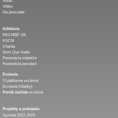
Audio
Video
Na prevzatie
Inštitúcie
RKCMBF UK
KSCM
Charita
Dom Quo Vadis
Pastorácia mládeže
Pastorácia povolaní
Ecclesia
O platforme
ecclesia
Ecclesia (články)
Portál služieb
ecclesia
Projekty a podujatia
Synoda 2021-2023