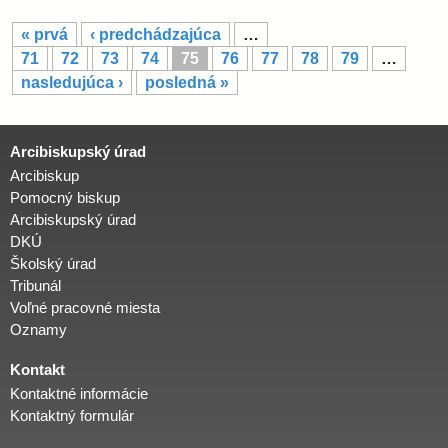
S
« prvá
‹ predchádzajúca
…
t
71
72
73
74
75
76
77
78
79
…
r
nasledujúca ›
posledná »
á
n
k
Arcibiskupský úrad
y
Arcibiskup
Pomocný biskup
Arcibiskupský úrad
DKÚ
Školský úrad
Tribunál
Voľné pracovné miesta
Oznamy
Kontakt
Kontaktné informácie
Kontaktný formulár