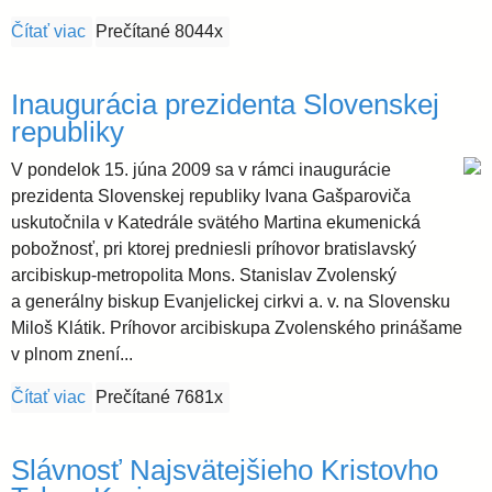
Čítať viac
o Otvorenie Roka kňazov v Katedrále sv. Martina
Prečítané 8044x
i
Inaugurácia prezidenta Slovenskej
d
republiky
i
V pondelok 15. júna 2009 sa v rámci inaugurácie
prezidenta Slovenskej republiky Ivana Gašparoviča
e
uskutočnila v Katedrále svätého Martina ekumenická
pobožnosť, pri ktorej predniesli príhovor bratislavský
arcibiskup-metropolita Mons. Stanislav Zvolenský
c
a generálny biskup Evanjelickej cirkvi a. v. na Slovensku
Miloš Klátik. Príhovor arcibiskupa Zvolenského prinášame
é
v plnom znení...
z
Čítať viac
o Inaugurácia prezidenta Slovenskej republiky
Prečítané 7681x
a
Slávnosť Najsvätejšieho Kristovho