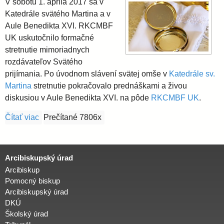
V sobotu 1. apríla 2017 sa v
Katedrále svätého Martina a v
Aule Benedikta XVI. RKCMBF
UK uskutočnilo formačné
stretnutie mimoriadnych
rozdávateľov Svätého
prijímania. Po úvodnom slávení svätej omše v
Katedrále sv.
Martina
stretnutie pokračovalo prednáškami a živou
diskusiou v Aule Benedikta XVI. na pôde
RKCMBF UK
.
Čítať viac
o Audio záznamy prednášok z formačného stretnuti
Prečítané 7806x
Arcibiskupský úrad
Arcibiskup
Pomocný biskup
Arcibiskupský úrad
DKÚ
Školský úrad