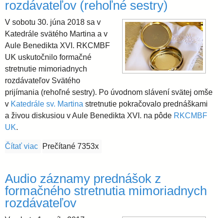
rozdávateľov (rehoľné sestry)
V sobotu 30. júna 2018 sa v
Katedrále svätého Martina a v
Aule Benedikta XVI. RKCMBF
UK uskutočnilo formačné
stretnutie mimoriadnych
rozdávateľov Svätého
prijímania (rehoľné sestry). Po úvodnom slávení svätej omše
v
Katedrále sv. Martina
stretnutie pokračovalo prednáškami
a živou diskusiou v Aule Benedikta XVI. na pôde
RKCMBF
UK
.
Čítať viac
o Audio záznamy prednášok z formačného stretnutia
Prečítané 7353x
Audio záznamy prednášok z
formačného stretnutia mimoriadnych
rozdávateľov