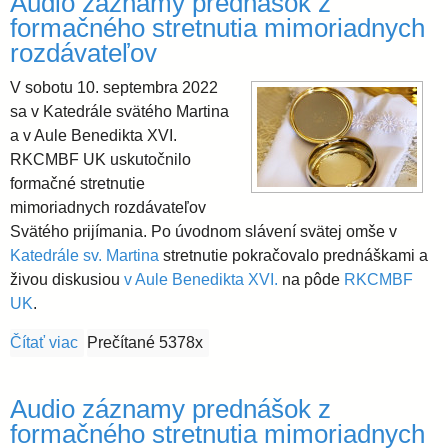
Audio záznamy prednášok z
formačného stretnutia mimoriadnych
i
rozdávateľov
V sobotu 10. septembra 2022
d
sa v Katedrále svätého Martina
a v Aule Benedikta XVI.
i
RKCMBF UK uskutočnilo
formačné stretnutie
e
mimoriadnych rozdávateľov
Svätého prijímania. Po úvodnom slávení svätej omše v
c
Katedrále sv. Martina
stretnutie pokračovalo prednáškami a
živou diskusiou
v Aule Benedikta XVI.
na pôde
RKCMBF
UK
.
é
Čítať viac
o Audio záznamy prednášok z formačného stretnuti
Prečítané 5378x
z
Audio záznamy prednášok z
a
formačného stretnutia mimoriadnych