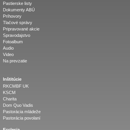
Pastierske listy
Dokumenty ABÚ
Príhovory
Tlačové správy
Pripravované akcie
Spravodajstvo
Fotoalbum
Audio
Video
Na prevzatie
Inštitúcie
RKCMBF UK
KSCM
Charita
Dom Quo Vadis
Pastorácia mládeže
Pastorácia povolaní
Ecclesia