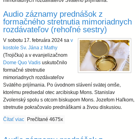
l
mimoriadnych rozdávateľov Svätého prijímania.
i
e
Audio záznamy prednášok z
a
formačného stretnutia mimoriadnych
rozdávateľov (rehoľné sestry)
v
V sobotu 17. februára 2024 sa
v
kostole Sv. Jána z Mathy
s
(Trojička) a v evanjelizačnom
Dome Quo Vadis
uskutočnilo
k
formačné stretnutie
mimoriadnych rozdávateľov
á
Svätého prijímania. Po úvodnom slávení svätej omše,
ktorému predsedal otec arcibiskup Mons. Stanislav
Zvolenský spolu s otcom biskupom Mons. Jozefom Haľkom,
a
stretnutie pokračovalo prednáškami a živou diskusiou.
r
Čítať viac
o Audio záznamy prednášok z formačného stretnutia
Prečítané 4675x
c