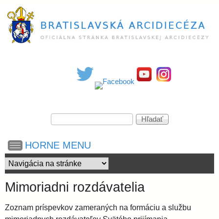
Skočiť
na
hlavný
obsah
B
r
a
V
H
y
ľ
h
a
t
HORNE MENU
ľ
d
a
a
i
d
ť
á
Mimoriadni rozdávatelia
v
s
a
Zoznam príspevkov zameraných na formáciu a službu
n