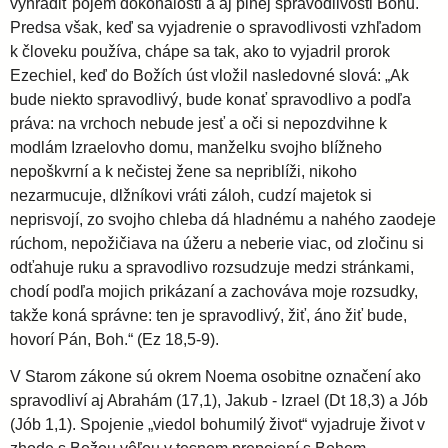
vyhradiť pojem dokonalosti a aj plnej spravodlivosti Bohu.
Predsa však, keď sa vyjadrenie o spravodlivosti vzhľadom
k človeku používa, chápe sa tak, ako to vyjadril prorok
Ezechiel, keď do Božích úst vložil nasledovné slová: „Ak
bude niekto spravodlivý, bude konať spravodlivo a podľa
práva: na vrchoch nebude jesť a oči si nepozdvihne k
modlám Izraelovho domu, manželku svojho blížneho
nepoškvrní a k nečistej žene sa nepriblíži, nikoho
nezarmucuje, dlžníkovi vráti záloh, cudzí majetok si
neprisvojí, zo svojho chleba dá hladnému a nahého zaodeje
rúchom, nepožičiava na úžeru a neberie viac, od zločinu si
odťahuje ruku a spravodlivo rozsudzuje medzi stránkami,
chodí podľa mojich prikázaní a zachováva moje rozsudky,
takže koná správne: ten je spravodlivý, žiť, áno žiť bude,
hovorí Pán, Boh.“ (Ez 18,5-9).
V Starom zákone sú okrem Noema osobitne označení ako
spravodliví aj Abrahám (17,1), Jakub - Izrael (Dt 18,3) a Jób
(Jób 1,1). Spojenie „viedol bohumilý život“ vyjadruje život v