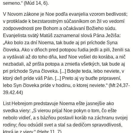
semeno.“ (Múd 14, 6).
V Novom zákone je Noe podľa evanjelia vzorom bedlivosti;
v protiklade k bezstarostným súčasníkom on žil vo vedomí
zodpovednosti pre Bohom a očakávaní Božieho súdu.
Evanjelista svätý Matúš zaznamenal slová Pána Ježiša:
„Ako bolo za dní Noema, tak bude aj pri príchode Syna
človeka. Ako v dňoch pred potopou ľudia jedli a pili, ženili sa
a vydávali až do toho dňa, keď Noe vošiel do korába, a nič
nezbadali, až prišla potopa a zmietla všetkých, tak bude aj
pri príchode Syna človeka. [...] Bdejte teda, lebo neviete, v
ktorý deň príde váš Pán. [...] Preto aj vy buďte pripravení,
lebo Syn človeka príde v hodinu, o ktorej neviete.“ (Mt 24,37-
39.42.44)
List Hebrejom predstavuje Noema ešte jasnejšie ako
svedka viery: „S vierou prijal Noe pokyn o tom, čo ešte
nebolo vidieť, a s bázňou postavil koráb na záchranu svojej
rodiny; ňou odsúdil svet a stal sa dedičom spravodlivosti,
ktorá je z viery.“ (Hebr 11, 7).