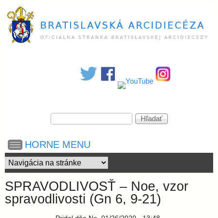
Skočiť
na
hlavný
obsah
B
r
a
V
H
y
ľ
h
a
t
HORNE MENU
ľ
d
a
a
i
d
ť
á
SPRAVODLIVOSŤ – Noe, vzor
v
s
spravodlivosti (Gn 6, 9-21)
a
n