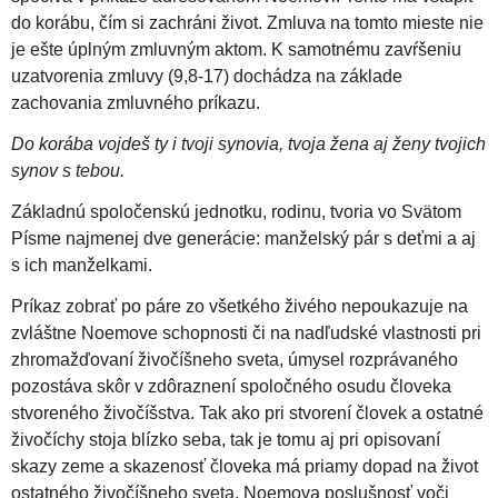
do korábu, čím si zachráni život. Zmluva na tomto mieste nie
je ešte úplným zmluvným aktom. K samotnému zavŕšeniu
uzatvorenia zmluvy (9,8-17) dochádza na základe
zachovania zmluvného príkazu.
Do korába vojdeš ty i tvoji synovia, tvoja žena aj ženy tvojich
synov s tebou.
Základnú spoločenskú jednotku, rodinu, tvoria vo Svätom
Písme najmenej dve generácie: manželský pár s deťmi a aj
s ich manželkami.
Príkaz zobrať po páre zo všetkého živého nepoukazuje na
zvláštne Noemove schopnosti či na nadľudské vlastnosti pri
zhromažďovaní živočíšneho sveta, úmysel rozprávaného
pozostáva skôr v zdôraznení spoločného osudu človeka
stvoreného živočíšstva. Tak ako pri stvorení človek a ostatné
živočíchy stoja blízko seba, tak je tomu aj pri opisovaní
skazy zeme a skazenosť človeka má priamy dopad na život
ostatného živočíšneho sveta. Noemova poslušnosť voči