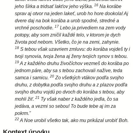
16
jeho šírka a tridsať lakťov jeho výška.
Na korábe
sprav aj otvor na jeden lakeť, urob ho hore dookola! Aj
dvere daj na bok korába a urob spodné, stredné a
17
vrchné poschodie.
Lebo ja privediem na zem vody
potopy, aby som zničil každé telo, v ktorom je dych
života pod nebom. Všetko, čo je na zemi, zahynie.
18
S tebou však uzavriem zmluvu: do korába vojdeš ty i
tvoji synovia, tvoja žena aj ženy tvojich synov s tebou.
19
A z každého druhu živočíchov vezmeš do korába po
jednom páre, aby sa s tebou zachovali nažive, teda
20
samca i samicu.
Zo všetkých vtákov podľa svojho
druhu, z dobytka podľa svojho druhu a z plazov podľa
svojho druhu vojdú po dvoch do korába s tebou, aby
21
mohli žiť.
Ty však naber z každého jedla, čo sa
jedáva, a vezmi so sebou! To bude tebe aj im za
pokrm."
22
A Noe urobil všetko tak, ako mu prikázal urobiť Boh.
Kontext úryvku