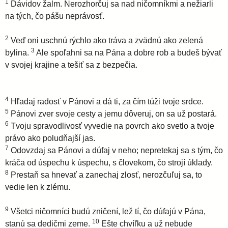
1
Dávidov žalm. Nerozhorčuj sa nad ničomníkmi a nežiarli
na tých, čo pášu neprávosť.
2
Veď oni uschnú rýchlo ako tráva a zvädnú ako zelená
3
bylina.
Ale spoľahni sa na Pána a dobre rob a budeš bývať
v svojej krajine a tešiť sa z bezpečia.
4
Hľadaj radosť v Pánovi a dá ti, za čím túži tvoje srdce.
5
Pánovi zver svoje cesty a jemu dôveruj, on sa už postará.
6
Tvoju spravodlivosť vyvedie na povrch ako svetlo a tvoje
právo ako poludňajší jas.
7
Odovzdaj sa Pánovi a dúfaj v neho; nepretekaj sa s tým, čo
kráča od úspechu k úspechu, s človekom, čo strojí úklady.
8
Prestaň sa hnevať a zanechaj zlosť, nerozčuľuj sa, to
vedie len k zlému.
9
Všetci ničomníci budú zničení, lež tí, čo dúfajú v Pána,
10
stanú sa dedičmi zeme.
Ešte chvíľku a už nebude