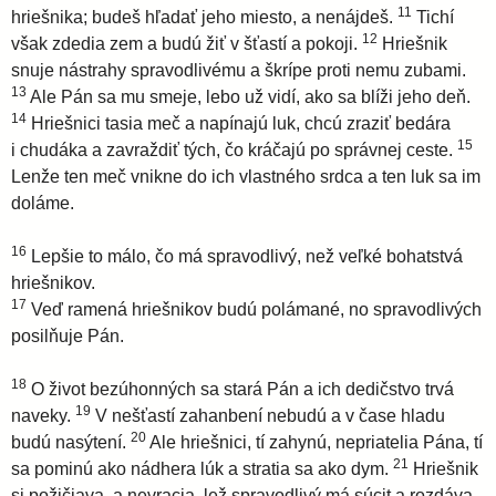
11
hriešnika; budeš hľadať jeho miesto, a nenájdeš.
Tichí
12
však zdedia zem a budú žiť v šťastí a pokoji.
Hriešnik
snuje nástrahy spravodlivému a škrípe proti nemu zubami.
13
Ale Pán sa mu smeje, lebo už vidí, ako sa blíži jeho deň.
14
Hriešnici tasia meč a napínajú luk, chcú zraziť bedára
15
i chudáka a zavraždiť tých, čo kráčajú po správnej ceste.
Lenže ten meč vnikne do ich vlastného srdca a ten luk sa im
doláme.
16
Lepšie to málo, čo má spravodlivý, než veľké bohatstvá
hriešnikov.
17
Veď ramená hriešnikov budú polámané, no spravodlivých
posilňuje Pán.
18
O život bezúhonných sa stará Pán a ich dedičstvo trvá
19
naveky.
V nešťastí zahanbení nebudú a v čase hladu
20
budú nasýtení.
Ale hriešnici, tí zahynú, nepriatelia Pána, tí
21
sa pominú ako nádhera lúk a stratia sa ako dym.
Hriešnik
si požičiava, a nevracia, lež spravodlivý má súcit a rozdáva.