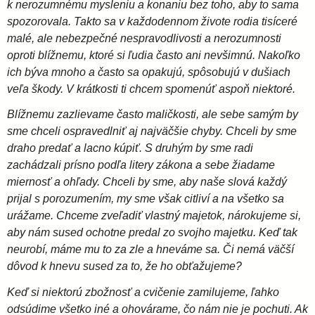
k nerozumnému mysleniu a konaniu bez toho, aby to sama
spozorovala. Takto sa v každodennom živote rodia tisíceré
malé, ale nebezpečné nespravodlivosti a nerozumnosti
oproti blížnemu, ktoré si ľudia často ani nevšimnú. Nakoľko
ich býva mnoho a často sa opakujú, spôsobujú v dušiach
veľa škody. V krátkosti ti chcem spomenúť aspoň niektoré.
Blížnemu zazlievame často maličkosti, ale sebe samým by
sme chceli ospravedlniť aj najväčšie chyby. Chceli by sme
draho predať a lacno kúpiť. S druhým by sme radi
zachádzali prísno podľa litery zákona a sebe žiadame
miernosť a ohľady. Chceli by sme, aby naše slová každý
prijal s porozumením, my sme však citliví a na všetko sa
urážame. Chceme zveľadiť vlastný majetok, nárokujeme si,
aby nám sused ochotne predal zo svojho majetku. Keď tak
neurobí, máme mu to za zle a hneváme sa. Či nemá väčší
dôvod k hnevu sused za to, že ho obťažujeme?
Keď si niektorú zbožnosť a cvičenie zamilujeme, ľahko
odsúdime všetko iné a ohovárame, čo nám nie je pochuti. Ak