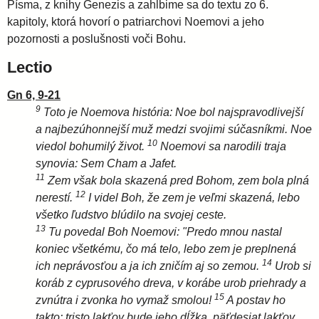
Písma, z knihy Genezis a zahĺbime sa do textu zo 6.
kapitoly, ktorá hovorí o patriarchovi Noemovi a jeho
pozornosti a poslušnosti voči Bohu.
Lectio
Gn 6, 9-21
9
Toto je Noemova história: Noe bol najspravodlivejší
a najbezúhonnejší muž medzi svojimi súčasníkmi. Noe
10
viedol bohumilý život.
Noemovi sa narodili traja
synovia: Sem Cham a Jafet.
11
Zem však bola skazená pred Bohom, zem bola plná
12
nerestí.
I videl Boh, že zem je veľmi skazená, lebo
všetko ľudstvo blúdilo na svojej ceste.
13
Tu povedal Boh Noemovi: "Predo mnou nastal
koniec všetkému, čo má telo, lebo zem je preplnená
14
ich neprávosťou a ja ich zničím aj so zemou.
Urob si
koráb z cyprusového dreva, v korábe urob priehrady a
15
zvnútra i zvonka ho vymaž smolou!
A postav ho
takto: tristo lakťov bude jeho dĺžka, päťdesiat lakťov