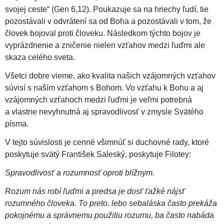
svojej ceste“ (Gen 6,12). Poukazuje sa na hriechy ľudí, tie
pozostávali v odvrátení sa od Boha a pozostávali v tom, že
človek bojoval proti človeku. Následkom týchto bojov je
vyprázdnenie a zničenie nielen vzťahov medzi ľuďmi ale
skaza celého sveta.
Všetci dobre vieme, ako kvalita našich vzájomných vzťahov
súvisí s naším vzťahom s Bohom. Vo vzťahu k Bohu a aj
vzájomných vzťahoch medzi ľuďmi je veľmi potrebná
a vlastne nevyhnutná aj spravodlivosť v zmysle Svätého
písma.
V tejto súvislosti je cenné všimnúť si duchovné rady, ktoré
poskytuje svätý František Saleský, poskytuje Filotey:
Spravodlivosť a rozumnosť oproti blížnym.
Rozum nás robí ľuďmi a predsa je dosť ťažké nájsť
rozumného človeka. To preto, lebo sebaláska často prekáža
pokojnému a správnemu použitiu rozumu, ba často nabáda