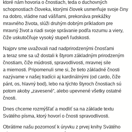
ktoré nám hovoria o čnostiach, teda o duchovných
schopnostiach človeka, ktorými človek usmerňuje svoje činy
na dobro, vládne nad vášňami, prekonáva prekážky
mravného života, slúži druhým dobrým príkladom pre
mravný život a riadi svoje správanie podľa rozumu a viery,
čiže uskutočňuje vysoký stupeň ľudskosti.
Najprv sme uvažovali nad nadprirodzenými čnosťami
a teraz sme sa už dostali k štyrom základným prirodzeným
čnostiam, čiže múdrosti, spravodlivosti, mravnej sile
a miernosti. Pripomenuli sme si, že tieto základné čnosti
nazývame v našej tradícii aj kardinálnými (od cardo, čiže
pánt, os, hlavný bod), lebo na týchto štyroch čnostiach sú
potom akoby „zavesené“, alebo upevnené všetky ostatné
čnosti.
Dnes chceme rozmýšľať a modliť sa na základe textu
Svätého písma, ktorý hovorí o čnosti spravodlivosti.
Obrátime našu pozornosť k úryvku z prvej knihy Svätého