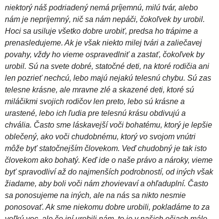
niektorý náš podriadený nemá príjemnú, milú tvár, alebo
nám je nepríjemný, nič sa nám nepáči, čokoľvek by urobil.
Hoci sa usiluje všetko dobre urobiť, predsa ho trápime a
prenasledujeme. Ak je však niekto milej tvári a zaliečavej
povahy, vždy ho vieme ospravedlniť a zastať, čokoľvek by
urobil. Sú na svete dobré, statočné deti, na ktoré rodičia ani
len pozrieť nechcú, lebo majú nejakú telesnú chybu. Sú zas
telesne krásne, ale mravne zlé a skazené deti, ktoré sú
miláčikmi svojich rodičov len preto, lebo sú krásne a
urastené, lebo ich ľudia pre telesnú krásu obdivujú a
chvália. Často sme láskavejší voči bohatému, ktorý je lepšie
oblečený, ako voči chudobnému, ktorý vo svojom vnútri
môže byť statočnejším človekom. Veď chudobný je tak isto
človekom ako bohatý. Keď ide o naše právo a nároky, vieme
byť spravodliví až do najmenších podrobností, od iných však
žiadame, aby boli voči nám zhovievaví a ohľaduplní. Často
sa ponosujeme na iných, ale na nás sa nikto nesmie
ponosovať. Ak sme niekomu dobre urobili, pokladáme to za
veľkú vec, ale čo iní urobili nám, to je v našich očiach málo