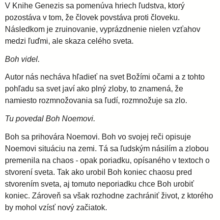
V Knihe Genezis sa pomenúva hriech ľudstva, ktorý
pozostáva v tom, že človek povstáva proti človeku.
Následkom je zruinovanie, vyprázdnenie nielen vzťahov
medzi ľuďmi, ale skaza celého sveta.
Boh videl.
Autor nás necháva hľadieť na svet Božími očami a z tohto
pohľadu sa svet javí ako plný zloby, to znamená, že
namiesto rozmnožovania sa ľudí, rozmnožuje sa zlo.
Tu povedal Boh Noemovi.
Boh sa prihovára Noemovi. Boh vo svojej reči opisuje
Noemovi situáciu na zemi. Tá sa ľudským násilím a zlobou
premenila na chaos - opak poriadku, opísaného v textoch o
stvorení sveta. Tak ako urobil Boh koniec chaosu pred
stvorením sveta, aj tomuto neporiadku chce Boh urobiť
koniec. Zároveň sa však rozhodne zachrániť život, z ktorého
by mohol vzísť nový začiatok.