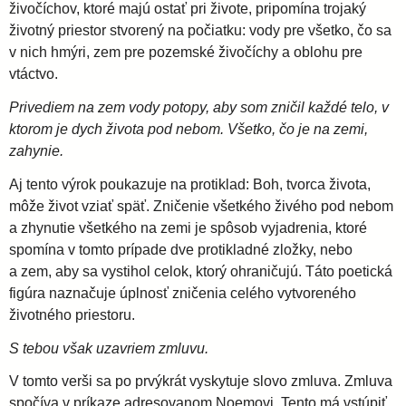
živočíchov, ktoré majú ostať pri živote, pripomína trojaký
životný priestor stvorený na počiatku: vody pre všetko, čo sa
v nich hmýri, zem pre pozemské živočíchy a oblohu pre
vtáctvo.
Privediem na zem vody potopy, aby som zničil každé telo, v
ktorom je dych života pod nebom. Všetko, čo je na zemi,
zahynie.
Aj tento výrok poukazuje na protiklad: Boh, tvorca života,
môže život vziať späť. Zničenie všetkého živého pod nebom
a zhynutie všetkého na zemi je spôsob vyjadrenia, ktoré
spomína v tomto prípade dve protikladné zložky, nebo
a zem, aby sa vystihol celok, ktorý ohraničujú. Táto poetická
figúra naznačuje úplnosť zničenia celého vytvoreného
životného priestoru.
S tebou však uzavriem zmluvu.
V tomto verši sa po prvýkrát vyskytuje slovo zmluva. Zmluva
spočíva v príkaze adresovanom Noemovi. Tento má vstúpiť