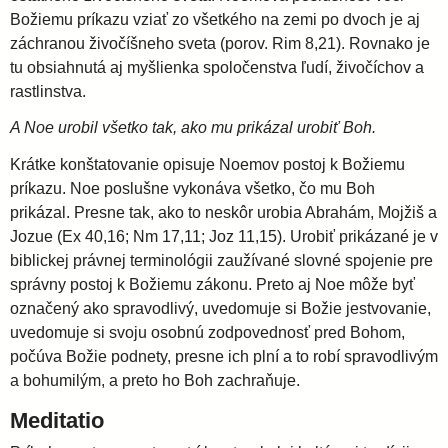
Božiemu príkazu vziať zo všetkého na zemi po dvoch je aj
záchranou živočíšneho sveta (porov. Rim 8,21). Rovnako je
tu obsiahnutá aj myšlienka spoločenstva ľudí, živočíchov a
rastlinstva.
A Noe urobil všetko tak, ako mu prikázal urobiť Boh.
Krátke konštatovanie opisuje Noemov postoj k Božiemu
príkazu. Noe poslušne vykonáva všetko, čo mu Boh
prikázal. Presne tak, ako to neskôr urobia Abrahám, Mojžiš a
Jozue (Ex 40,16; Nm 17,11; Joz 11,15). Urobiť prikázané je v
biblickej právnej terminológii zaužívané slovné spojenie pre
správny postoj k Božiemu zákonu. Preto aj Noe môže byť
označený ako spravodlivý, uvedomuje si Božie jestvovanie,
uvedomuje si svoju osobnú zodpovednosť pred Bohom,
počúva Božie podnety, presne ich plní a to robí spravodlivým
a bohumilým, a preto ho Boh zachraňuje.
Meditatio