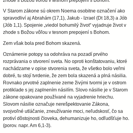
zhode s Božou vôľou v tesnom prepojení s Bohom.
V Starom zákone sú okrem Noema osobitne označení ako
spravodliví aj Abrahám (17,1), Jakub - Izrael (Dt 18,3) a Jób
(Jób 1,1). Spojenie „viedol bohumilý život“ vyjadruje život v
zhode s Božou vôľou v tesnom prepojení s Bohom.
Zem však bola pred Bohom skazená.
Oznámenie potopy sa odohráva na pozadí prvého
rozprávania o stvorení sveta. No oproti konštatovaniu, ktoré
nachádzame v opise stvorenia sveta, že všetko bolo veľmi
dobré, tu stojí tvrdenie, že zem bola skazená a plná násilia.
Rovnako prvotné zaplnenie zeme živými tvormi je v ostrom
protiklade s jej zaplnením násilím. Slovo násilie je v Starom
zákone opakovane používané na vyjadrenie hriechu.
Slovom násilie označuje nerešpektovanie Zákona,
svojvoľné utláčanie, zneužívanie moci, neľudskosť, čo sa
protiví dôstojnosti človeka, dehumanizuje ho, odľudšťuje ho.
(porov. napr. Am 6,1-3).