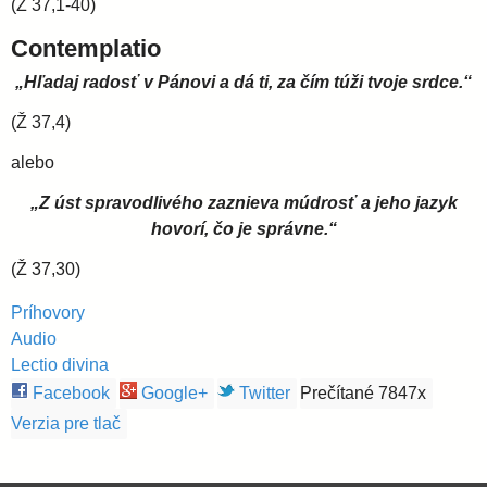
(Ž 37,1-40)
Contemplatio
„Hľadaj radosť v Pánovi a dá ti, za čím túži tvoje srdce.“
(Ž 37,4)
alebo
„Z úst spravodlivého zaznieva múdrosť a jeho jazyk
hovorí, čo je správne.“
(Ž 37,30)
Príhovory
Audio
Lectio divina
Facebook
Google+
Twitter
Prečítané 7847x
Verzia pre tlač