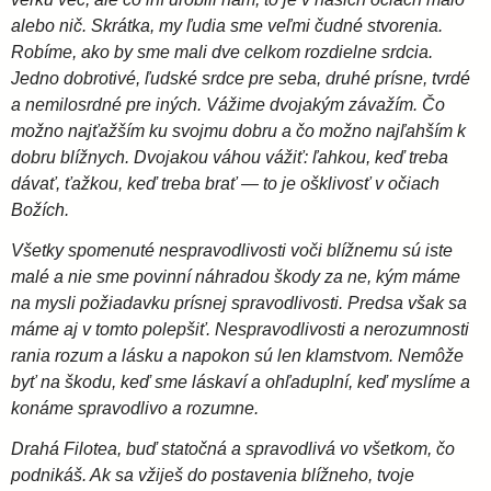
alebo nič. Skrátka, my ľudia sme veľmi čudné stvorenia.
Robíme, ako by sme mali dve celkom rozdielne srdcia.
Jedno dobrotivé, ľudské srdce pre seba, druhé prísne, tvrdé
a nemilosrdné pre iných. Vážime dvojakým závažím. Čo
možno najťažším ku svojmu dobru a čo možno najľahším k
dobru blížnych. Dvojakou váhou vážiť: ľahkou, keď treba
dávať, ťažkou, keď treba brať — to je ošklivosť v očiach
Božích.
Všetky spomenuté nespravodlivosti voči blížnemu sú iste
malé a nie sme povinní náhradou škody za ne, kým máme
na mysli požiadavku prísnej spravodlivosti. Predsa však sa
máme aj v tomto polepšiť. Nespravodlivosti a nerozumnosti
rania rozum a lásku a napokon sú len klamstvom. Nemôže
byť na škodu, keď sme láskaví a ohľaduplní, keď myslíme a
konáme spravodlivo a rozumne.
Drahá Filotea, buď statočná a spravodlivá vo všetkom, čo
podnikáš. Ak sa vžiješ do postavenia blížneho, tvoje