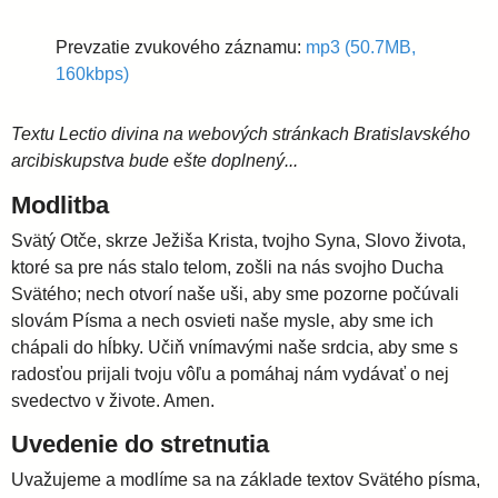
i
Prevzatie zvukového záznamu:
mp3 (50.7MB,
160kbps)
d
Textu Lectio divina na webových stránkach Bratislavského
i
arcibiskupstva bude ešte doplnený...
Modlitba
e
Svätý Otče, skrze Ježiša Krista, tvojho Syna, Slovo života,
ktoré sa pre nás stalo telom, zošli na nás svojho Ducha
c
Svätého; nech otvorí naše uši, aby sme pozorne počúvali
slovám Písma a nech osvieti naše mysle, aby sme ich
é
chápali do hĺbky. Učiň vnímavými naše srdcia, aby sme s
radosťou prijali tvoju vôľu a pomáhaj nám vydávať o nej
svedectvo v živote. Amen.
z
Uvedenie do stretnutia
a
Uvažujeme a modlíme sa na základe textov Svätého písma,