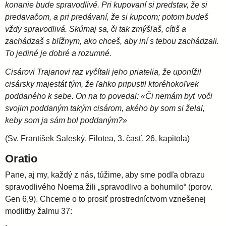
konanie bude spravodlivé. Pri kupovaní si predstav, že si
predavačom, a pri predávaní, že si kupcom; potom budeš
vždy spravodlivá. Skúmaj sa, či tak zmýšľaš, cítiš a
zachádzaš s blížnym, ako chceš, aby iní s tebou zachádzali.
To jediné je dobré a rozumné.
Cisárovi Trajanovi raz vyčítali jeho priatelia, že uponížil
cisársky majestát tým, že ľahko pripustil ktoréhokoľvek
poddaného k sebe. On na to povedal: «Či nemám byť voči
svojim poddaným takým cisárom, akého by som si želal,
keby som ja sám bol poddaným?»
(Sv. František Saleský, Filotea, 3. časť, 26. kapitola)
Oratio
Pane, aj my, každý z nás, túžime, aby sme podľa obrazu
spravodlivého Noema žili „spravodlivo a bohumilo“ (porov.
Gen 6,9). Chceme o to prosiť prostredníctvom vznešenej
modlitby žalmu 37: