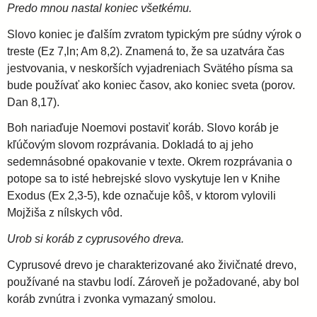
Predo mnou nastal koniec všetkému.
Slovo koniec je ďalším zvratom typickým pre súdny výrok o
treste (Ez 7,ln; Am 8,2). Znamená to, že sa uzatvára čas
jestvovania, v neskorších vyjadreniach Svätého písma sa
bude používať ako koniec časov, ako koniec sveta (porov.
Dan 8,17).
Boh nariaďuje Noemovi postaviť koráb. Slovo koráb je
kľúčovým slovom rozprávania. Dokladá to aj jeho
sedemnásobné opakovanie v texte. Okrem rozprávania o
potope sa to isté hebrejské slovo vyskytuje len v Knihe
Exodus (Ex 2,3-5), kde označuje kôš, v ktorom vylovili
Mojžiša z nílskych vôd.
Urob si koráb z cyprusového dreva.
Cyprusové drevo je charakterizované ako živičnaté drevo,
používané na stavbu lodí. Zároveň je požadované, aby bol
koráb zvnútra i zvonka vymazaný smolou.