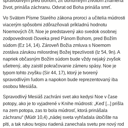
spravodlivým pred Bohom, žiť bohumilým životom znamená
život, prináša záchranu. Odvrat od Boha prináša smrť.
Vo Svätom Písme Starého zákona proroci a učitelia múdrosti
viacerým spôsobmi zdôrazňovali príkladnú hodnotu
Noemových čŕt. Noe je predstavený ako svedok osobnej
zodpovednosti človeka pred Pánom Bohom, pred Božím
súdom (Ez 14, 14). Zároveň Božia zmluva s Noemom
zostáva zárukou milosrdnej Božej trpezlivosti (Iz 54, 9n). A
napriek občasným Božím súdom bude vždy nejaký zvyšok
ušetrený, aby zaistil pokračovanie zámeru spásy. Noe je
typom tohto zvyšku (Sir 44, 17), ktorý je tvorený
spravodlivým ľudom a napokon bude reprezentovaný iba
osobou Mesiáša.
Spravodlivý Mesiáš zachráni svet ako kedysi Noe v čase
potopy, ako je to vyjadrené v Knihe múdrosti: „Keď [...] prišla
na zem potopa, zas to bola múdrosť, ktorá prinášala
záchranu“ (Múdr 10,4) „nádej sveta vyhľadala útočište na
plti, a tak rukou tvojou riadená zanechala svetu pre nový rod