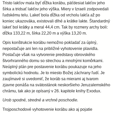
Tristo lakťov mala byť dĺžka korábu, päťdesiat lakťov jeho
šírka a tridsať lakťov jeho výška. Miery v Izraeli zodpovedali
ľudskému telu. Lakeť bola dĺžka od vrcholu lakťa až po
koniec ukazováka, existovali dlhé a krátke lakte. Štandardný
lakeť bol krátky a meral 44,4 cm. Tak by rozmery archy boli:
dĺžka 133,22 m, šírka 22,20 m a výška 13,20 m.
Opis konštrukcie korábu nemožno pokladať za úplný,
nepostačuje ani len na približné vyhotovenie plavidla.
Postačuje však na vytvorenie predstavy obrovského
štvorhranného domu so strechou a mnohými komôrkami.
Neúplný plán pre postavenie korábu poukazuje na jeho
symbolickú hodnotu. Je to miesto Božej záchrany ľudí. Je
zaujímavé si uvedomiť, že koráb sa mierami aj tvarom
zjavne ponáša na svätostánok neskoršieho Jeruzalemského
chrámu, tak ako je opísaný v 26. kapitole knihy Exodux.
Urob spodné, stredné a vrchné poschodie.
Trojposchodové vyhotovenie korábu ako aj pojatie