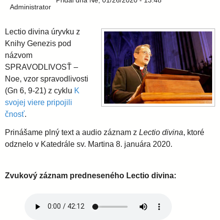
l
Pridal
dňa
Ne, 01/26/2020 - 13:48
i
Administrator
e
a
Lectio divina úryvku z
Knihy Genezis pod
v
názvom
SPRAVODLIVOSŤ –
Noe, vzor spravodlivosti
s
(Gn 6, 9-21) z cyklu
K
svojej viere pripojili
k
čnosť
.
á
Prinášame plný text a audio záznam z
Lectio divina
, ktoré
odznelo v Katedrále sv. Martina 8. januára 2020.
a
Zvukový záznam predneseného Lectio divina:
r
c