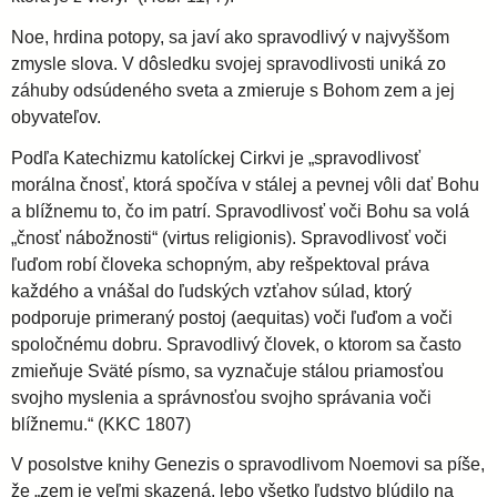
Noe, hrdina potopy, sa javí ako spravodlivý v najvyššom
zmysle slova. V dôsledku svojej spravodlivosti uniká zo
záhuby odsúdeného sveta a zmieruje s Bohom zem a jej
obyvateľov.
Podľa Katechizmu katolíckej Cirkvi je „spravodlivosť
morálna čnosť, ktorá spočíva v stálej a pevnej vôli dať Bohu
a blížnemu to, čo im patrí. Spravodlivosť voči Bohu sa volá
„čnosť nábožnosti“ (virtus religionis). Spravodlivosť voči
ľuďom robí človeka schopným, aby rešpektoval práva
každého a vnášal do ľudských vzťahov súlad, ktorý
podporuje primeraný postoj (aequitas) voči ľuďom a voči
spoločnému dobru. Spravodlivý človek, o ktorom sa často
zmieňuje Sväté písmo, sa vyznačuje stálou priamosťou
svojho myslenia a správnosťou svojho správania voči
blížnemu.“ (KKC 1807)
V posolstve knihy Genezis o spravodlivom Noemovi sa píše,
že „zem je veľmi skazená, lebo všetko ľudstvo blúdilo na