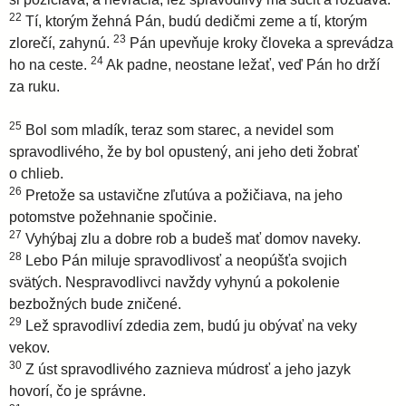
22
Tí, ktorým žehná Pán, budú dedičmi zeme a tí, ktorým
23
zlorečí, zahynú.
Pán upevňuje kroky človeka a sprevádza
24
ho na ceste.
Ak padne, neostane ležať, veď Pán ho drží
za ruku.
25
Bol som mladík, teraz som starec, a nevidel som
spravodlivého, že by bol opustený, ani jeho deti žobrať
o chlieb.
26
Pretože sa ustavične zľutúva a požičiava, na jeho
potomstve požehnanie spočinie.
27
Vyhýbaj zlu a dobre rob a budeš mať domov naveky.
28
Lebo Pán miluje spravodlivosť a neopúšťa svojich
svätých. Nespravodlivci navždy vyhynú a pokolenie
bezbožných bude zničené.
29
Lež spravodliví zdedia zem, budú ju obývať na veky
vekov.
30
Z úst spravodlivého zaznieva múdrosť a jeho jazyk
hovorí, čo je správne.