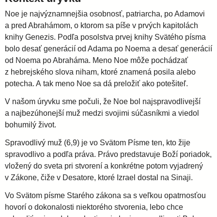
Noe je najvýznamnejšia osobnosť, patriarcha, po Adamovi
a pred Abrahámom, o ktorom sa píše v prvých kapitolách
knihy Genezis. Podľa posolstva prvej knihy Svätého písma
bolo desať generácií od Adama po Noema a desať generácií
od Noema po Abraháma. Meno Noe môže pochádzať
z hebrejského slova niham, ktoré znamená posila alebo
potecha. A tak meno Noe sa dá preložiť ako potešiteľ.
V našom úryvku sme počuli, že Noe bol najspravodlivejší
a najbezúhonejší muž medzi svojimi súčasníkmi a viedol
bohumilý život.
Spravodlivý muž (6,9) je vo Svätom Písme ten, kto žije
spravodlivo a podľa práva. Právo predstavuje Boží poriadok,
vložený do sveta pri stvorení a konkrétne potom vyjadrený
v Zákone, čiže v Desatore, ktoré Izrael dostal na Sinaji.
Vo Svätom písme Starého zákona sa s veľkou opatrnosťou
hovorí o dokonalosti niektorého stvorenia, lebo chce