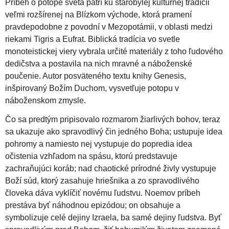
Príbeh o potope sveta patrí ku starobylej kultúrnej tradícii
veľmi rozšírenej na Blízkom východe, ktorá pramení
pravdepodobne z povodní v Mezopotámii, v oblasti medzi
riekami Tigris a Eufrat. Biblická tradícia vo svetle
monoteistickej viery vybrala určité materiály z toho ľudového
dedičstva a postavila na nich mravné a náboženské
poučenie. Autor posväteného textu knihy Genesis,
inšpirovaný Božím Duchom, vysvetľuje potopu v
náboženskom zmysle.
Čo sa predtým pripisovalo rozmarom žiarlivých bohov, teraz
sa ukazuje ako spravodlivý čin jedného Boha; ustupuje idea
pohromy a namiesto nej vystupuje do popredia idea
očistenia vzhľadom na spásu, ktorú predstavuje
zachraňujúci koráb; nad chaotické prírodné živly vystupuje
Boží súd, ktorý zasahuje hriešnika a zo spravodlivého
človeka dáva vyklíčiť novému ľudstvu. Noemov príbeh
prestáva byť náhodnou epizódou; on obsahuje a
symbolizuje celé dejiny Izraela, ba samé dejiny ľudstva. Byť