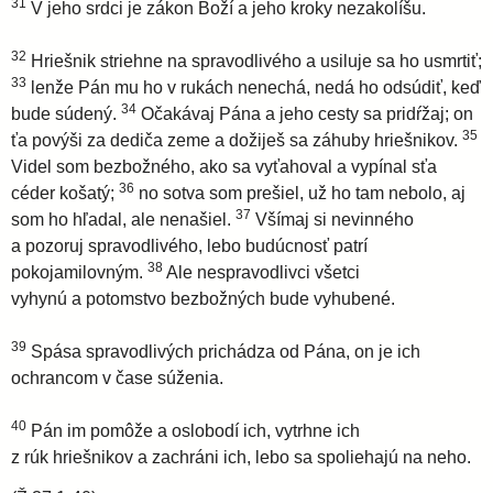
31
V jeho srdci je zákon Boží a jeho kroky nezakolíšu.
32
Hriešnik striehne na spravodlivého a usiluje sa ho usmrtiť;
33
lenže Pán mu ho v rukách nenechá, nedá ho odsúdiť, keď
34
bude súdený.
Očakávaj Pána a jeho cesty sa pridŕžaj; on
35
ťa povýši za dediča zeme a dožiješ sa záhuby hriešnikov.
Videl som bezbožného, ako sa vyťahoval a vypínal sťa
36
céder košatý;
no sotva som prešiel, už ho tam nebolo, aj
37
som ho hľadal, ale nenašiel.
Všímaj si nevinného
a pozoruj spravodlivého, lebo budúcnosť patrí
38
pokojamilovným.
Ale nespravodlivci všetci
vyhynú a potomstvo bezbožných bude vyhubené.
39
Spása spravodlivých prichádza od Pána, on je ich
ochrancom v čase súženia.
40
Pán im pomôže a oslobodí ich, vytrhne ich
z rúk hriešnikov a zachráni ich, lebo sa spoliehajú na neho.