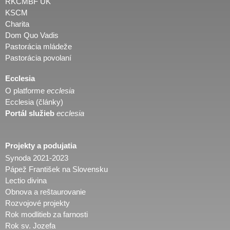
RKCMBF UK
KSCM
Charita
Dom Quo Vadis
Pastorácia mládeže
Pastorácia povolaní
Ecclesia
O platforme
ecclesia
Ecclesia (články)
Portál služieb
ecclesia
Projekty a podujatia
Synoda 2021-2023
Pápež František na Slovensku
Lectio divina
Obnova a reštaurovanie
Rozvojové projekty
Rok modlitieb za farnosti
Rok sv. Jozefa