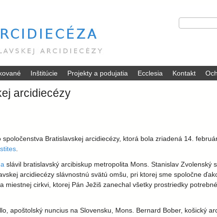
Skočiť
V
H
na
y
ľ
hlavný
h
a
ľ
d
obsah
a
a
d
ť
ikované
Inštitúcie
Projekty a podujatia
Ecclesia
Kontakt
á
Och
v
kej arcidiecézy
a
n
i
e
o spoločenstva Bratislavskej arcidiecézy, ktorá bola zriadená 14. feb
stites
.
na
slávil bratislavský arcibiskup metropolita Mons. Stanislav Zvolenský 
ej arcidiecézy slávnostnú svätú omšu, pri ktorej sme spoločne ďakov
va miestnej cirkvi, ktorej Pán Ježiš zanechal všetky prostriedky potrebn
lo, apoštolský nuncius na Slovensku, Mons. Bernard Bober, košický arc