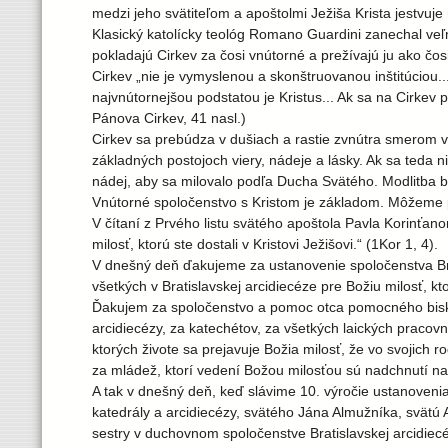
medzi jeho svätiteľom a apoštolmi Ježiša Krista jestvu
Klasický katolícky teológ Romano Guardini zanechal veľm
pokladajú Cirkev za čosi vnútorné a prežívajú ju ako čos
Cirkev „nie je vymyslenou a skonštruovanou inštitúciou...,
najvnútornejšou podstatou je Kristus... Ak sa na Cirkev 
Pánova Cirkev, 41 nasl.)
Cirkev sa prebúdza v dušiach a rastie zvnútra smerom v
základných postojoch viery, nádeje a lásky. Ak sa teda 
nádej, aby sa milovalo podľa Ducha Svätého. Modlitba bu
Vnútorné spoločenstvo s Kristom je základom. Môžeme po
V čítaní z Prvého listu svätého apoštola Pavla Korinťa
milosť, ktorú ste dostali v Kristovi Ježišovi.“ (1Kor 1, 4).
V dnešný deň ďakujeme za ustanovenie spoločenstva Brat
všetkých v Bratislavskej arcidiecéze pre Božiu milosť, kt
Ďakujem za spoločenstvo a pomoc otca pomocného biskupa 
arcidiecézy, za katechétov, za všetkých laických pracovn
ktorých živote sa prejavuje Božia milosť, že vo svojich r
za mládež, ktorí vedení Božou milosťou sú nadchnutí 
A tak v dnešný deň, keď slávime 10. výročie ustanoveni
katedrály a arcidiecézy, svätého Jána Almužníka, svätú
sestry v duchovnom spoločenstve Bratislavskej arcidie