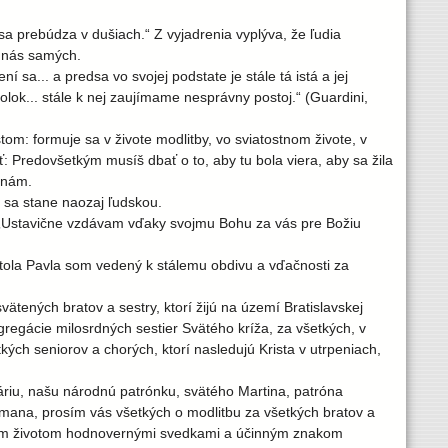
sa prebúdza v dušiach.“ Z vyjadrenia vyplýva, že ľudia
v nás samých.
 sa... a predsa vo svojej podstate je stále tá istá a jej
olok... stále k nej zaujímame nesprávny postoj.“ (Guardini,
m: formuje sa v živote modlitby, vo sviatostnom živote, v
: Predovšetkým musíš dbať o to, aby tu bola viera, aby sa žila
 nám.
 sa stane naozaj ľudskou.
e: „Ustavične vzdávam vďaky svojmu Bohu za vás pre Božiu
tola Pavla som vedený k stálemu obdivu a vďačnosti za
tených bratov a sestry, ktorí žijú na území Bratislavskej
gregácie milosrdných sestier Svätého kríža, za všetkých, v
tkých seniorov a chorých, ktorí nasledujú Krista v utrpeniach,
áriu, našu národnú patrónku, svätého Martina, patróna
mana, prosím vás všetkých o modlitbu za všetkých bratov a
naším životom hodnovernými svedkami a účinným znakom