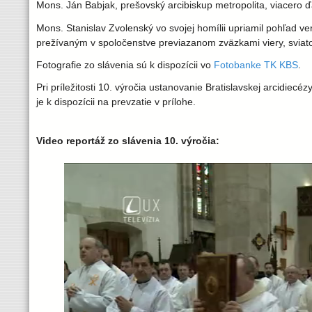
l
Mons. Ján Babjak, prešovský arcibiskup metropolita, viacero ď
a
Mons. Stanislav Zvolenský vo svojej homílii upriamil pohľad v
prežívaným v spoločenstve previazanom zväzkami viery, sviat
v
Fotografie zo slávenia sú k dispozícii vo
Fotobanke TK KBS
.
Pri príležitosti 10. výročia ustanovanie Bratislavskej arcidiecé
s
je k dispozícii na prevzatie v prílohe.
k
Video reportáž zo slávenia 10. výročia:
á
a
r
c
i