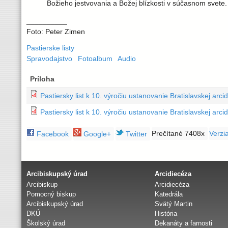
Božieho jestvovania a Božej blízkosti v súčasnom svete
__________
Foto: Peter Zimen
Pastierske listy
Spravodajstvo
Fotoalbum
Audio
Príloha
Pastiersky list k 10. výročiu ustanovanie Bratislavskej arci
Pastiersky list k 10. výročiu ustanovanie Bratislavskej arc
Prečítané 7408x
Verzia
Facebook
Google+
Twitter
Arcibiskupský úrad
Arcidiecéza
Arcibiskup
Arcidiecéza
Pomocný biskup
Katedrála
Arcibiskupský úrad
Svätý Martin
DKÚ
História
Školský úrad
Dekanáty a farnosti