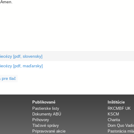
. Amen.
diecézy [pdf, slovensky]
idiecézy [pdf, maďarsky]
 pre tlač
Publikované
Inštitúcie
Pastierske listy
RKCMBF UK
Dokumenty ABÚ
KSCM
Príhovory
Charita
Tlačové správy
Dom Quo Vadi
Pripravované akcie
Pastorácia ml