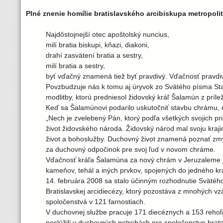
Plné znenie homílie bratislavského arcibiskupa metropol
Najdôstojnejší otec apoštolský nuncius,
milí bratia biskupi, kňazi, diakoni,
drahí zasvätení bratia a sestry,
milí bratia a sestry,
byť vďačný znamená tiež byť pravdivý. Vďačnosť pravdiv
Povzbudzuje nás k tomu aj úryvok zo Svätého písma Star
modlitby, ktorú predniesol židovský kráľ Šalamún z príl
Keď sa Šalamúnovi podarilo uskutočniť stavbu chrámu, n
„Nech je zvelebený Pán, ktorý podľa všetkých svojich pr
život židovského národa. Židovský národ mal svoju krajin
život a bohoslužby. Duchovný život znamená poznať zmys
za duchovný odpočinok pre svoj ľud v novom chráme.
Vďačnosť kráľa Šalamúna za nový chrám v Jeruzaleme je
kameňov, tehál a iných prvkov, spojených do jedného k
14. februára 2008 sa stalo účinným rozhodnutie Svätého
Bratislavskej arcidiecézy, ktorý pozostáva z mnohých vzác
spoločenstvá v 121 farnostiach.
V duchovnej službe pracuje 171 diecéznych a 153 rehoľný
poslúžili v duchovných potrebách pre spoločenstvo brato