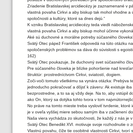
Zriadenie Bratislavskej arcidiecézy je zaznamenané v pá
vlastná povaha Cirkvi a aby biskup tak mohol vhodne a 
spoločnosti a kultúry, ktoré sa dnes dejú.“
K vzniku Bratislavskej arcidiecézy teda viedli nábožensk
vlastná povaha Cirkvi a aby biskup mohol účinne vykoná
Aké sú duchovné a morálne potreby súčasného človeka
Svätý Otec pápež František odpovedá na túto otázku nas
spoločenských problémov sa dáva do súvislosti s egoist
162)
Svätý Otec poukazuje, že duchovný svet súčasného člo
Pre súčasného človeka je blízke pohoršenie nad kresť
štruktúr: prostredníctvom Cirkvi, sviatostí, dogiem.
Zoči-voči tomuto všetkému sa vynára otázka: Prebýva ted
jednoducho pokračovať a dôjsť k záveru: Ak existuje ib
bezprostredne, a to sa aj vždy deje. Na to, aby vstúpil 
ako On, ktorý sa dotýka tohto tvora v tom najvnútornejš
No práve na tomto mieste treba vysloviť tvrdenie, ktoré 
je v oveľa vyššej miere sebou samým iba v začlenení do 
Naša viera vychádza zo skutočnosti, že každý z nás je 
Svätý Otec Benedikt XVI. motivuje svoje rozhodnutie o zr
Vlastnú povahu, čiže tie osobitné vlastnosti Cirkvi, tvorí