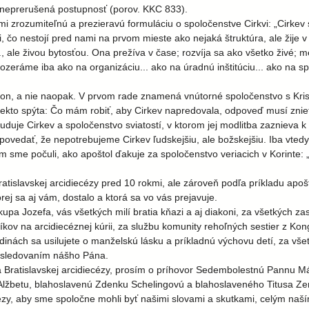
je neprerušená postupnosť (porov. KKC 833).
i zrozumiteľnú a prezieravú formuláciu o spoločenstve Cirkvi: „Cirkev 
i, čo nestojí pred nami na prvom mieste ako nejaká štruktúra, ale žije 
 ale živou bytosťou. Ona prežíva v čase; rozvíja sa ako všetko živé; mení
pozeráme iba ako na organizáciu... ako na úradnú inštitúciu... ako na sp
on, a nie naopak. V prvom rade znamená vnútorné spoločenstvo s Kristo
niekto spýta: Čo mám robiť, aby Cirkev napredovala, odpoveď musí znieť
duje Cirkev a spoločenstvo sviatostí, v ktorom jej modlitba zaznieva k
vedať, že nepotrebujeme Cirkev ľudskejšiu, ale božskejšiu. Iba vtedy
nom sme počuli, ako apoštol ďakuje za spoločenstvo veriacich v Korint
islavskej arcidiecézy pred 10 rokmi, ale zároveň podľa príkladu apoš
orej sa aj vám, dostalo a ktorá sa vo vás prejavuje.
Jozefa, vás všetkých milí bratia kňazi a aj diakoni, za všetkých zasvä
íkov na arcidiecéznej kúrii, za službu komunity rehoľných sestier z Kon
odinách sa usilujete o manželskú lásku a príkladnú výchovu detí, za vše
nasledovaním nášho Pána.
a Bratislavskej arcidiecézy, prosím o príhovor Sedembolestnú Pannu M
 Alžbetu, blahoslavenú Zdenku Schelingovú a blahoslaveného Titusa Ze
cézy, aby sme spoločne mohli byť našimi slovami a skutkami, celým 