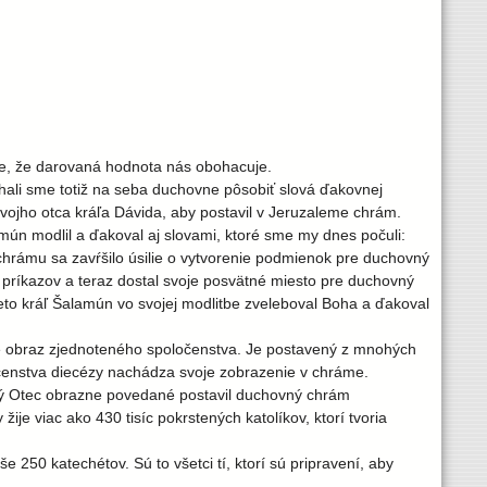
uje, že darovaná hodnota nás obohacuje.
hali sme totiž na seba duchovne pôsobiť slová ďakovnej
svojho otca kráľa Dávida, aby postavil v Jeruzaleme chrám.
mún modlil a ďakoval aj slovami, ktoré sme my dnes počuli:
 chrámu sa zavŕšilo úsilie o vytvorenie podmienok pre duchovný
ch príkazov a teraz dostal svoje posvätné miesto pre duchovný
eto kráľ Šalamún vo svojej modlitbe zveleboval Boha a ďakoval
je obraz zjednoteného spoločenstva. Je postavený z mnohých
čenstva diecézy nachádza svoje zobrazenie v chráme.
ätý Otec obrazne povedané postavil duchovný chrám
ije viac ako 430 tisíc pokrstených katolíkov, ktorí tvoria
250 katechétov. Sú to všetci tí, ktorí sú pripravení, aby