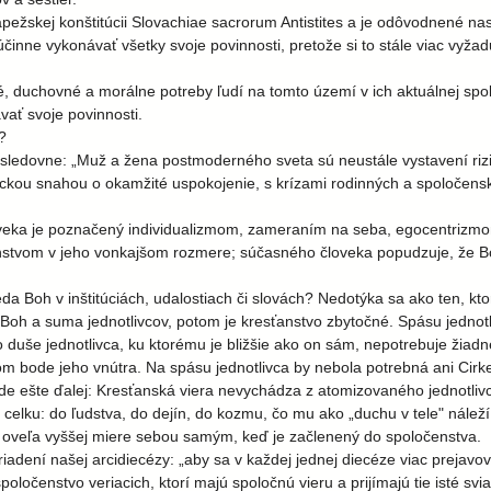
pežskej konštitúcii Slovachiae sacrorum Antistites a je odôvodnené nas
účinne vykonávať všetky svoje povinnosti, pretože si to stále viac vy
é, duchovné a morálne potreby ľudí na tomto území v ich aktuálnej spolo
vať svoje povinnosti.
?
ledovne: „Muž a žena postmoderného sveta sú neustále vystavení rizik
ickou snahou o okamžité uspokojenie, s krízami rodinných a spoločensk
veka je poznačený individualizmom, zameraním na seba, egocentrizmo
anstvom v jeho vonkajšom rozmere; súčasného človeka popudzuje, že B
a Boh v inštitúciách, udalostiach či slovách? Nedotýka sa ako ten, kto
a Boh a suma jednotlivcov, potom je kresťanstvo zbytočné. Spásu jedno
do duše jednotlivca, ku ktorému je bližšie ako on sám, nepotrebuje žiad
om bode jeho vnútra. Na spásu jednotlivca by nebola potrebná ani Cirkev
ide ešte ďalej: Kresťanská viera nevychádza z atomizovaného jednotlivca
celku: do ľudstva, do dejín, do kozmu, čo mu ako „duchu v tele" náleží
v oveľa vyššej miere sebou samým, keď je začlenený do spoločenstva.
iadení našej arcidiecézy: „aby sa v každej jednej diecéze viac prejavov
 spoločenstvo veriacich, ktorí majú spoločnú vieru a prijímajú tie isté s