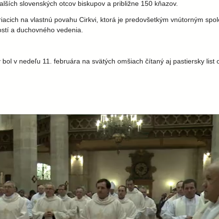
alších slovenských otcov biskupov a približne 150 kňazov.
eriacich na vlastnú povahu Cirkvi, ktorá je predovšetkým vnútorným sp
ostí a duchovného vedenia.
zy bol v nedeľu 11. februára na svätých omšiach čítaný aj pastiersky list 