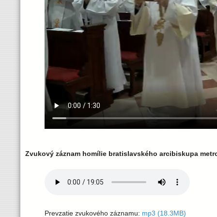
d
i
e
c
é
z
a
Zvukový záznam homílie bratislavského arcibiskupa metr
Prevzatie zvukového záznamu:
mp3 (18.3MB)