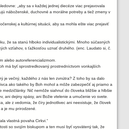
ledovne: „aby sa v každej jednej diecéze viac prejavovala
žadujú náboženské, duchovné a morálne potreby a tiež zmeny v
čenskej a kultúrnej situácii, aby sa mohla ešte viac prejaviť
u, že sa stanú hlboko individualistickými. Mnoho súčasných
ých vzťahov, s ťažkosťou uznať druhého. (enc. Laudato si, č.
m alebo autoreferencializmom.
oh má byť sprostredkovaný prostredníctvom vonkajších
rý je večný, každého z nás len zvnútra? Z toho by sa dalo
tlivca ako takého by Boh mohol a môže zabezpečiť aj priamo a
ne medzičlánky. Nič nemôže siahnuť do človeka bližšie a hlbšie
, ani dejiny spásy, ani Božie vtelenie a umučenie vo svete.
, ale z vedomia, že číry jednotlivec ani neexistuje, že človek
 a je mu prirodzené.
ala vlastná povaha Cirkvi.“
viatosti so svojím biskupom a ten musí byť vysvätený tak, že