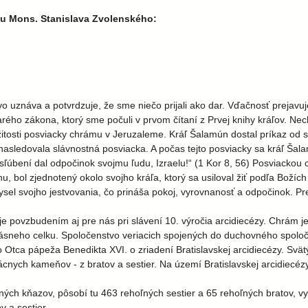
itu Mons. Stanislava Zvolenského:
o uznáva a potvrdzuje, že sme niečo prijali ako dar. Vďačnosť prejav
ého zákona, ktorý sme počuli v prvom čítaní z Prvej knihy kráľov. Nec
ežitosti posviacky chrámu v Jeruzaleme. Kráľ Šalamún dostal príkaz od 
asledovala slávnostná posviacka. A počas tejto posviacky sa kráľ Šala
isľúbení dal odpočinok svojmu ľudu, Izraelu!“ (1 Kor 8, 56) Posviackou
u, bol zjednotený okolo svojho kráľa, ktorý sa usiloval žiť podľa Boží
el svojho jestvovania, čo prináša pokoj, vyrovnanosť a odpočinok. Pr
 povzbudením aj pre nás pri slávení 10. výročia arcidiecézy. Chrám 
rásneho celku. Spoločenstvo veriacich spojených do duchovného spolo
 Otca pápeža Benedikta XVI. o zriadení Bratislavskej arcidiecézy. Sv
nych kameňov - z bratov a sestier. Na území Bratislavskej arcidiecézy ž
ch kňazov, pôsobí tu 463 rehoľných sestier a 65 rehoľných bratov, vyše 
v a sestier.