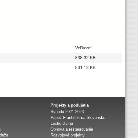
Veľkosť
838.32 KB
831.13 KB
Projekty a podujatia
Synoda 2021-2023
Pápež František na Slovensku
Lectio divina
s
Obnova a reštaurovanie
ádeže
Rozvojové projekty