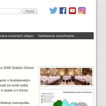
rana osobných údajov
Nahlásenie zneužívania
ruára 2008 Svätým Otcom
spolu s bratislavským
ali za vznik našej
é k spáse a k životu
ibiskup metropolita,