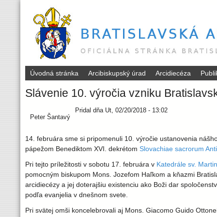
Úvodná stránka
Arcibiskupský úrad
Arcidiecéza
Publ
B
Slávenie 10. výročia vzniku Bratislavs
r
Pridal
dňa
Ut, 02/20/2018 - 13:02
Peter Šantavý
a
14. februára sme si pripomenuli 10. výročie ustanovenia nášh
t
pápežom Benediktom XVI. dekrétom
Slovachiae sacrorum Anti
Pri tejto príležitosti v sobotu 17. februára v
Katedrále sv. Marti
i
pomocným biskupom Mons. Jozefom Haľkom a kňazmi Bratislavsk
arcidiecézy a jej doterajšiu existenciu ako Boži dar spoločenst
s
podľa evanjelia v dnešnom svete.
Pri svätej omši koncelebrovali aj Mons. Giacomo Guido Ottonel