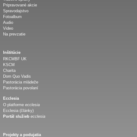
Pripravované akcie
Spravodajstvo
Fotoalbum
Audio
Video
Na prevzatie
Inštitúcie
RKCMBF UK
KSCM
Charita
Dom Quo Vadis
Pastorácia mládeže
Pastorácia povolaní
Ecclesia
O platforme
ecclesia
Ecclesia (články)
Portál služieb
ecclesia
Projekty a podujatia