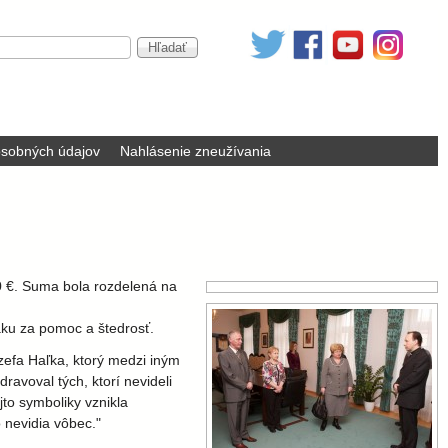
sobných údajov
Nahlásenie zneužívania
0 €. Suma bola rozdelená na
ku za pomoc a štedrosť.
zefa Haľka, ktorý medzi iným
avoval tých, ktorí nevideli
jto symboliky vznikla
 nevidia vôbec."