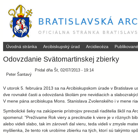
Úvodná stránka
Arcibiskupský úrad
Arcidiecéza
Publikovan
B
Odovzdanie Svätomartinskej zbierky
r
Pridal
dňa
Št, 02/07/2013 - 19:14
Peter Šantavý
a
V utorok 5. februára 2013 sa na Arcibiskupskom úrade v Bratislave 
t
dve rovnaké časti a odovzdaná školám pre nevidiacich a slabozrakých
V mene pána arcibiskupa Mons. Stanislava Zvolenského i v mene ria
i
Symbolické šeky na zakúpenie prístrojov prevzali riaditelia škôl na
spomenul: "Prežívame Rok viery a precitnutie k viere je v rôznych bi
s
alebo videli slabo, tak im zároveň dal vieru, teda videli v zmysle mate
myšlienka, že tento rok urobíme zbierku na tých, ktorí sú takýmto s