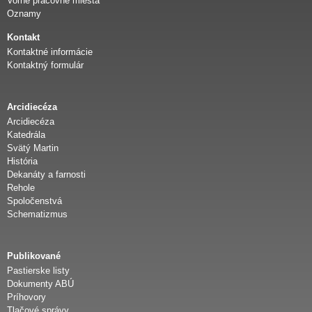
Voľné pracovné miesta
d
Oznamy
Kontakt
i
Kontaktné informácie
Kontaktný formulár
e
Arcidiecéza
c
Arcidiecéza
Katedrála
é
Svätý Martin
História
z
Dekanáty a farnosti
Rehole
Spoločenstvá
a
Schematizmus
Publikované
Pastierske listy
Dokumenty ABÚ
Príhovory
Tlačové správy