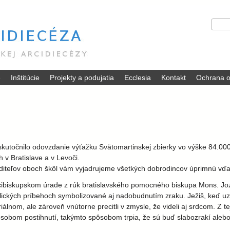
Skočiť
V
H
na
y
ľ
hlavný
h
a
ľ
d
obsah
a
a
d
ť
é
Inštitúcie
Projekty a podujatia
Ecclesia
Kontakt
Ochrana o
á
v
a
n
i
e
uskutočnilo odovzdanie výťažku Svätomartinskej zbierky vo výške 84.00
 v Bratislave a v Levoči.
diteľov oboch škôl vám vyjadrujeme všetkých dobrodincov úprimnú vďa
 Arcibiskupskom úrade z rúk bratislavského pomocného biskupa Mons. Jo
blických príbehoch symbolizované aj nadobudnutím zraku. Ježiš, keď uzdr
riálnom, ale zároveň vnútorne precitli v zmysle, že videli aj srdcom. Z te
pôsobom postihnutí, takýmto spôsobom trpia, že sú buď slabozrakí alebo