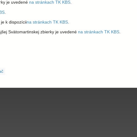
erky je uvedené
na stránkach TK KBS
.
KBS
.
e k dispozícii
na stránkach TK KBS
.
šej Svätomartinskej zbierky je uvedené
na stránkach TK KBS
.
ač