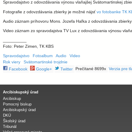
l
Spravodajstvo z odovzdávania výnosu vlaňajšej Svätomartinskej zbi
a
Fotografie z odovzdávania zbierky je možné nájsť
vo fotobanke TK 
Audio záznam príhovoru Mons. Jozefa Haľka z odovzdávania zbierky j
v
Video záznam zo spravodajstva TV Lux z odovzdávania výnosu vlaňaj
s
__________
Foto: Peter Zimen, TK KBS
k
Spravodajstvo
Fotoalbum
Audio
Video
Rok viery
Svätomartinské trojdnie
á
Prečítané 8699x
Verzia pre tl
Facebook
Google+
Twitter
a
Arcibiskupský úrad
r
Arcibiskup
Pomocný biskup
c
Arcibiskupský úrad
DKÚ
Školský úrad
i
Tribunál