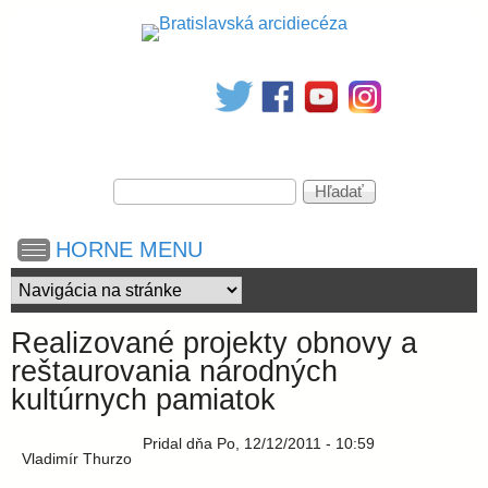
Skočiť
na
B
hlavný
obsah
r
V
a
H
y
ľ
h
a
t
HORNE MENU
ľ
d
a
a
d
i
ť
á
Realizované projekty obnovy a
v
s
reštaurovania národných
a
kultúrnych pamiatok
n
i
l
e
Pridal
dňa
Po, 12/12/2011 - 10:59
Vladimír Thurzo