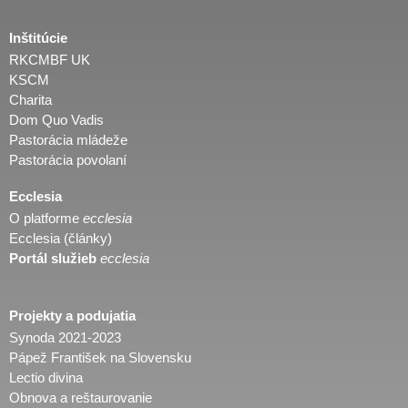
Inštitúcie
RKCMBF UK
KSCM
Charita
Dom Quo Vadis
Pastorácia mládeže
Pastorácia povolaní
Ecclesia
O platforme
ecclesia
Ecclesia (články)
Portál služieb
ecclesia
Projekty a podujatia
Synoda 2021-2023
Pápež František na Slovensku
Lectio divina
Obnova a reštaurovanie