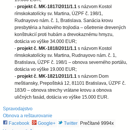
-
projekt č. MK-1817/2011/1.1
s názvom Kostol
d
rímskokatolícky sv. Martina, ÚZPF č. 198/1,
Rudnayovo nám. č. 1, Bratislava. Sanácia krovu
i
presbytéria a halového trojlodia – ošetrenie drevených
konštrukcií proti hubám a drevokaznému hmyzu,
e
dotácia vo výške 34.000 EUR;
-
projekt č. MK-1818/2011/1.1
s názvom Kostol
c
rímskokatolícky sv. Martina, Rudnayovo nám. č. 1,
Bratislava, ÚZPF č. 198/1 – obnova severného portálu,
dotácia vo výške 19.000 EUR;
é
-
projekt č. MK-1821/2011/1.1
s názvom Dom
meštiansky, Prepoštská 12, 81101 Bratislava, ÚZPF č.
z
183/0 – obnova strechy vrátane krovu a obnova
uličných fasád, dotácia vo výške 15.000 EUR.
a
Spravodajstvo
Obnova a reštaurovanie
Facebook
Google+
Twitter
Prečítané 9994x