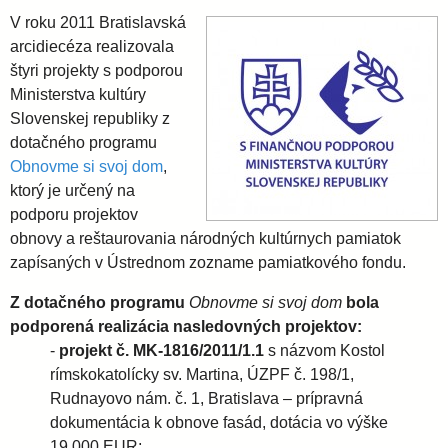
a
V roku 2011 Bratislavská
v
arcidiecéza realizovala
štyri projekty s podporou
Ministerstva kultúry
s
Slovenskej republiky z
dotačného programu
k
Obnovme si svoj dom
,
ktorý je určený na
á
podporu projektov
obnovy a reštaurovania národných kultúrnych pamiatok
a
zapísaných v Ústrednom zozname pamiatkového fondu.
Z dotačného programu
Obnovme si svoj dom
bola
r
podporená realizácia nasledovných projektov:
-
projekt č. MK-1816/2011/1.1
s názvom Kostol
c
rímskokatolícky sv. Martina, ÚZPF č. 198/1,
Rudnayovo nám. č. 1, Bratislava – prípravná
i
dokumentácia k obnove fasád, dotácia vo výške
19.000 EUR;