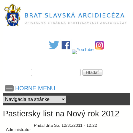
Skočiť
na
hlavný
obsah
B
r
a
V
H
y
ľ
h
a
t
HORNE MENU
ľ
d
a
a
i
d
ť
á
Pastiersky list na Nový rok 2012
v
s
a
Pridal
dňa
So, 12/31/2011 - 12:22
n
Administrator