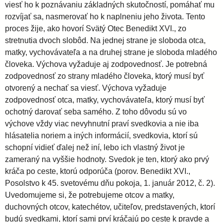
viesť ho k poznávaniu základných skutočností, pomáhať mu
rozvíjať sa, nasmerovať ho k naplneniu jeho života. Tento
proces žije, ako hovorí Svätý Otec Benedikt XVI., zo
stretnutia dvoch slobôd. Na jednej strane je sloboda otca,
matky, vychovávateľa a na druhej strane je sloboda mladého
človeka. Výchova vyžaduje aj zodpovednosť. Je potrebná
zodpovednosť zo strany mladého človeka, ktorý musí byť
otvorený a nechať sa viesť. Výchova vyžaduje
zodpovednosť otca, matky, vychovávateľa, ktorý musí byť
ochotný darovať seba samého. Z toho dôvodu sú vo
výchove vždy viac nevyhnutní praví svedkovia a nie iba
hlásatelia noriem a iných informácií, svedkovia, ktorí sú
schopní vidieť ďalej než iní, lebo ich vlastný život je
zameraný na vyššie hodnoty. Svedok je ten, ktorý ako prvý
kráča po ceste, ktorú odporúča (porov. Benedikt XVI.,
Posolstvo k 45. svetovému dňu pokoja, 1. január 2012, č. 2).
Uvedomujeme si, že potrebujeme otcov a matky,
duchovných otcov, katechétov, učiteľov, predstavených, ktorí
budú svedkami, ktorí sami prví kráčajú po ceste k pravde a