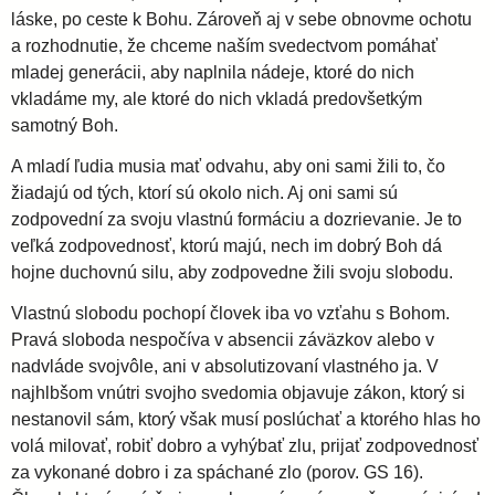
láske, po ceste k Bohu. Zároveň aj v sebe obnovme ochotu
a rozhodnutie, že chceme naším svedectvom pomáhať
mladej generácii, aby naplnila nádeje, ktoré do nich
vkladáme my, ale ktoré do nich vkladá predovšetkým
samotný Boh.
A mladí ľudia musia mať odvahu, aby oni sami žili to, čo
žiadajú od tých, ktorí sú okolo nich. Aj oni sami sú
zodpovední za svoju vlastnú formáciu a dozrievanie. Je to
veľká zodpovednosť, ktorú majú, nech im dobrý Boh dá
hojne duchovnú silu, aby zodpovedne žili svoju slobodu.
Vlastnú slobodu pochopí človek iba vo vzťahu s Bohom.
Pravá sloboda nespočíva v absencii záväzkov alebo v
nadvláde svojvôle, ani v absolutizovaní vlastného ja. V
najhlbšom vnútri svojho svedomia objavuje zákon, ktorý si
nestanovil sám, ktorý však musí poslúchať a ktorého hlas ho
volá milovať, robiť dobro a vyhýbať zlu, prijať zodpovednosť
za vykonané dobro i za spáchané zlo (porov. GS 16).