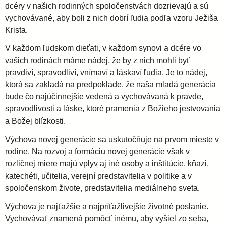
dcéry v našich rodinných spoločenstvách dozrievajú a sú
vychovávané, aby boli z nich dobrí ľudia podľa vzoru Ježiša
Krista.
V každom ľudskom dieťati, v každom synovi a dcére vo
vašich rodinách máme nádej, že by z nich mohli byť
pravdiví, spravodliví, vnímaví a láskaví ľudia. Je to nádej,
ktorá sa zakladá na predpoklade, že naša mladá generácia
bude čo najúčinnejšie vedená a vychovávaná k pravde,
spravodlivosti a láske, ktoré pramenia z Božieho jestvovania
a Božej blízkosti.
Výchova novej generácie sa uskutočňuje na prvom mieste v
rodine. Na rozvoj a formáciu novej generácie však v
rozličnej miere majú vplyv aj iné osoby a inštitúcie, kňazi,
katechéti, učitelia, verejní predstavitelia v politike a v
spoločenskom živote, predstavitelia mediálneho sveta.
Výchova je najťažšie a najpríťažlivejšie životné poslanie.
Vychovávať znamená pomôcť inému, aby vyšiel zo seba,