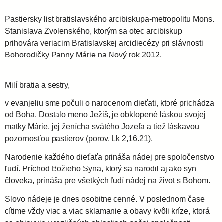
l
i
e
Pastiersky list bratislavského arcibiskupa-metropolitu Mons.
a
Stanislava Zvolenského, ktorým sa otec arcibiskup
prihovára veriacim Bratislavskej arcidiecézy pri slávnosti
v
Bohorodičky Panny Márie na Nový rok 2012.
s
Milí bratia a sestry,
v evanjeliu sme počuli o narodenom dieťati, ktoré prichádza
k
od Boha. Dostalo meno Ježiš, je obklopené láskou svojej
matky Márie, jej ženícha svätého Jozefa a tiež láskavou
á
pozornosťou pastierov (porov. Lk 2,16.21).
Narodenie každého dieťaťa prináša nádej pre spoločenstvo
a
ľudí. Príchod Božieho Syna, ktorý sa narodil aj ako syn
človeka, prináša pre všetkých ľudí nádej na život s Bohom.
r
Slovo nádeje je dnes osobitne cenné. V poslednom čase
cítime vždy viac a viac sklamanie a obavy kvôli kríze, ktorá
c