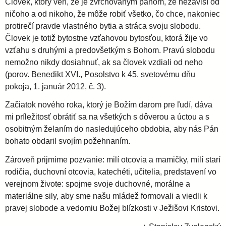
Človek, ktorý verí, že je zvrchovaným pánom, že nezávisí od
ničoho a od nikoho, že môže robiť všetko, čo chce, nakoniec
protirečí pravde vlastného bytia a stráca svoju slobodu.
Človek je totiž bytostne vzťahovou bytosťou, ktorá žije vo
vzťahu s druhými a predovšetkým s Bohom. Pravú slobodu
nemožno nikdy dosiahnuť, ak sa človek vzdiali od neho
(porov. Benedikt XVI., Posolstvo k 45. svetovému dňu
pokoja, 1. január 2012, č. 3).
Začiatok nového roka, ktorý je Božím darom pre ľudí, dáva
mi príležitosť obrátiť sa na všetkých s dôverou a úctou a s
osobitným želaním do nasledujúceho obdobia, aby nás Pán
bohato obdaril svojím požehnaním.
Zároveň prijmime pozvanie: milí otcovia a mamičky, milí starí
rodičia, duchovní otcovia, katechéti, učitelia, predstavení vo
verejnom živote: spojme svoje duchovné, morálne a
materiálne sily, aby sme našu mládež formovali a viedli k
pravej slobode a vedomiu Božej blízkosti v Ježišovi Kristovi.