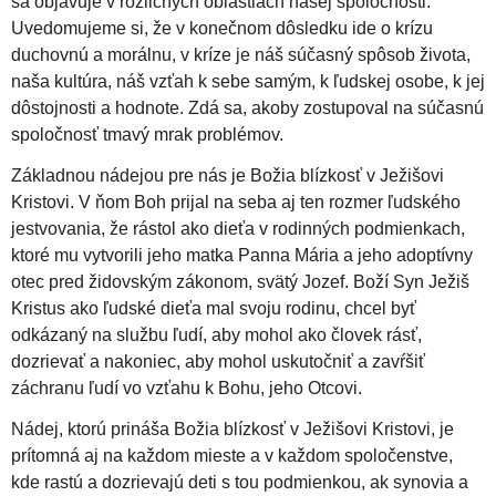
sa objavuje v rozličných oblastiach našej spoločnosti.
Uvedomujeme si, že v konečnom dôsledku ide o krízu
i
duchovnú a morálnu, v kríze je náš súčasný spôsob života,
naša kultúra, náš vzťah k sebe samým, k ľudskej osobe, k jej
d
dôstojnosti a hodnote. Zdá sa, akoby zostupoval na súčasnú
spoločnosť tmavý mrak problémov.
i
Základnou nádejou pre nás je Božia blízkosť v Ježišovi
Kristovi. V ňom Boh prijal na seba aj ten rozmer ľudského
e
jestvovania, že rástol ako dieťa v rodinných podmienkach,
ktoré mu vytvorili jeho matka Panna Mária a jeho adoptívny
c
otec pred židovským zákonom, svätý Jozef. Boží Syn Ježiš
Kristus ako ľudské dieťa mal svoju rodinu, chcel byť
odkázaný na službu ľudí, aby mohol ako človek rásť,
é
dozrievať a nakoniec, aby mohol uskutočniť a zavŕšiť
záchranu ľudí vo vzťahu k Bohu, jeho Otcovi.
z
Nádej, ktorú prináša Božia blízkosť v Ježišovi Kristovi, je
prítomná aj na každom mieste a v každom spoločenstve,
a
kde rastú a dozrievajú deti s tou podmienkou, ak synovia a