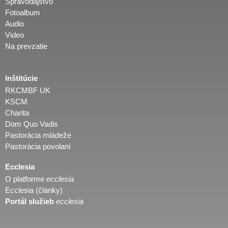
Spravodajstvo
Fotoalbum
Audio
Video
Na prevzatie
Inštitúcie
RKCMBF UK
KSCM
Charita
Dom Quo Vadis
Pastorácia mládeže
Pastorácia povolaní
Ecclesia
O platforme
ecclesia
Ecclesia (články)
Portál služieb
ecclesia