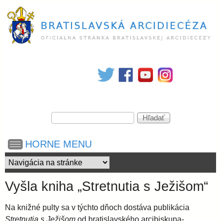
Skočiť
na
hlavný
obsah
B
r
V
a
H
y
ľ
h
a
t
HORNE MENU
ľ
d
a
a
d
i
ť
á
Vyšla kniha „Stretnutia s Ježišom“
v
s
a
Na knižné pulty sa v týchto dňoch dostáva publikácia
n
Stretnutia s Ježišom
od bratislavského arcibiskupa-