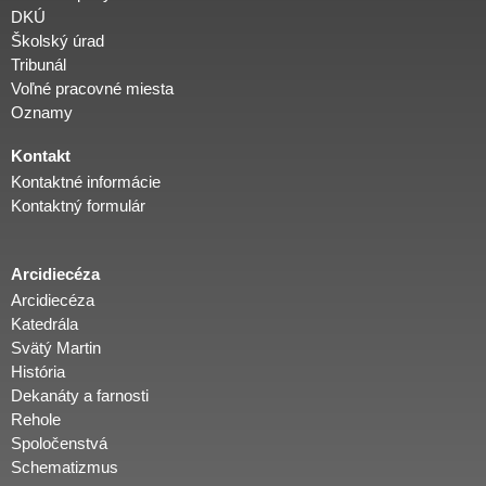
DKÚ
i
Školský úrad
Tribunál
Voľné pracovné miesta
d
Oznamy
i
Kontakt
Kontaktné informácie
Kontaktný formulár
e
c
Arcidiecéza
Arcidiecéza
Katedrála
é
Svätý Martin
História
z
Dekanáty a farnosti
Rehole
Spoločenstvá
a
Schematizmus