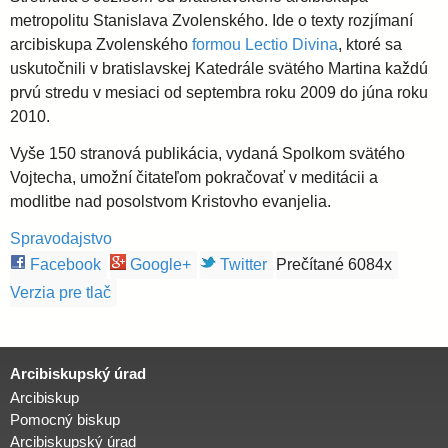
i
l
e
metropolitu Stanislava Zvolenského. Ide o texty rozjímaní
arcibiskupa Zvolenského
formou Lectio Divina
, ktoré sa
a
uskutočnili v bratislavskej Katedrále svätého Martina každú
prvú stredu v mesiaci od septembra roku 2009 do júna roku
v
2010.
Vyše 150 stranová publikácia, vydaná Spolkom svätého
s
Vojtecha, umožní čitateľom pokračovať v meditácii a
modlitbe nad posolstvom Kristovho evanjelia.
k
Spravodajstvo
Facebook
Google+
Twitter
Prečítané 6084x
á
Verzia pre tlač
a
Arcibiskupský úrad
r
Arcibiskup
Pomocný biskup
c
Arcibiskupský úrad