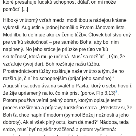
ktoré presahuje ľudskú schopnosť dúfať, on mi môže
pomôcť. [...]
Hlboký vnútorný vzťah medzi modlitbou a nádejou krásne
vykreslil Augustín v jednej homílii o Prvom Jánovom liste.
Modlitbu tu definuje ako cvičenie túžby. Človek bol stvorený
pre veľkú skutočnosť – pre samého Boha, aby bol ním
naplnený. No jeho srdce je priúzke pre túto veľkú
skutočnosť, ktorá mu je určená. Musí sa rozšíriť. „Tým, že
vzďaľuje (svoj dar), Boh rozširuje našu túžbu.
Prostredníctvom túžby rozširuje naše vnútro a tým, že ho
rozširuje, činí ho schopnejším (prijať jeho samého).“
Augustín sa odvoláva na svätého Pavla, ktorý o sebe hovorí,
3
že žije upriamený na to, čo má prísť (porov. Flp 3,13)
.
Potom používa veľmi pekný obraz, ktorým opisuje tento
proces rozšírenia a prípravy ľudského srdca. „Predstav si, že
Boh ťa chce naplniť medom (symbol Božej nežnosti a jeho
dobroty). Ak si však plný octu, kam dá med?“ Nádoba, teda
srdce, musí byť najskôr zväčšená a potom vyčistená: