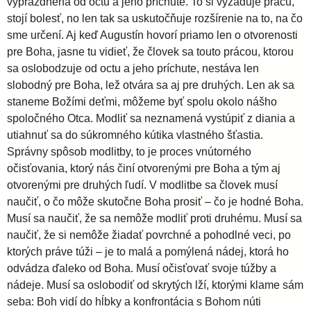
vyprázdnená od octu a jeho príchute. To si vyžaduje prácu,
stojí bolesť, no len tak sa uskutočňuje rozšírenie na to, na čo
sme určení. Aj keď Augustín hovorí priamo len o otvorenosti
pre Boha, jasne tu vidieť, že človek sa touto prácou, ktorou
sa oslobodzuje od octu a jeho príchute, nestáva len
slobodný pre Boha, lež otvára sa aj pre druhých. Len ak sa
staneme Božími deťmi, môžeme byť spolu okolo nášho
spoločného Otca. Modliť sa neznamená vystúpiť z diania a
utiahnuť sa do súkromného kútika vlastného šťastia.
Správny spôsob modlitby, to je proces vnútorného
očisťovania, ktorý nás činí otvorenými pre Boha a tým aj
otvorenými pre druhých ľudí. V modlitbe sa človek musí
naučiť, o čo môže skutočne Boha prosiť – čo je hodné Boha.
Musí sa naučiť, že sa nemôže modliť proti druhému. Musí sa
naučiť, že si nemôže žiadať povrchné a pohodlné veci, po
ktorých práve túži – je to malá a pomýlená nádej, ktorá ho
odvádza ďaleko od Boha. Musí očisťovať svoje túžby a
nádeje. Musí sa oslobodiť od skrytých lží, ktorými klame sám
seba: Boh vidí do hĺbky a konfrontácia s Bohom núti