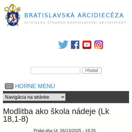
Skočiť
na
hlavný
obsah
B
r
V
a
H
y
ľ
h
a
t
HORNE MENU
ľ
d
a
a
d
i
ť
á
Modlitba ako škola nádeje (Lk
v
s
18,1-8)
a
n
Pridal
dňa
Ut, 05/13/2025 - 19:25