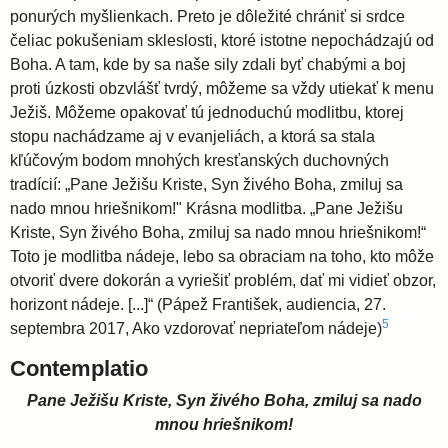
ponurých myšlienkach. Preto je dôležité chrániť si srdce
čeliac pokušeniam skleslosti, ktoré istotne nepochádzajú od
Boha. A tam, kde by sa naše sily zdali byť chabými a boj
proti úzkosti obzvlášť tvrdý, môžeme sa vždy utiekať k menu
Ježiš. Môžeme opakovať tú jednoduchú modlitbu, ktorej
stopu nachádzame aj v evanjeliách, a ktorá sa stala
kľúčovým bodom mnohých kresťanských duchovných
tradícií: „Pane Ježišu Kriste, Syn živého Boha, zmiluj sa
nado mnou hriešnikom!" Krásna modlitba. „Pane Ježišu
Kriste, Syn živého Boha, zmiluj sa nado mnou hriešnikom!“
Toto je modlitba nádeje, lebo sa obraciam na toho, kto môže
otvoriť dvere dokorán a vyriešiť problém, dať mi vidieť obzor,
horizont nádeje. [...]“ (Pápež František, audiencia, 27.
5
septembra 2017, Ako vzdorovať nepriateľom nádeje)
Contemplatio
Pane Ježišu Kriste, Syn živého Boha, zmiluj sa nado
mnou hriešnikom!