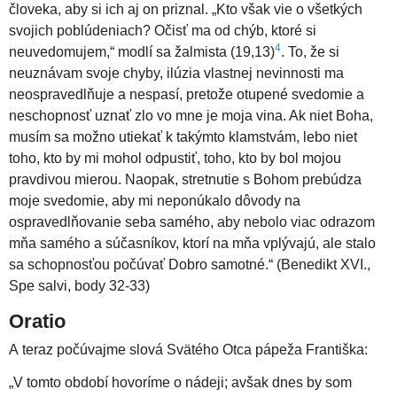
človeka, aby si ich aj on priznal. „Kto však vie o všetkých
svojich poblúdeniach? Očisť ma od chýb, ktoré si
4
neuvedomujem,“ modlí sa žalmista (19,13)
. To, že si
neuznávam svoje chyby, ilúzia vlastnej nevinnosti ma
neospravedlňuje a nespasí, pretože otupené svedomie a
neschopnosť uznať zlo vo mne je moja vina. Ak niet Boha,
musím sa možno utiekať k takýmto klamstvám, lebo niet
toho, kto by mi mohol odpustiť, toho, kto by bol mojou
pravdivou mierou. Naopak, stretnutie s Bohom prebúdza
moje svedomie, aby mi neponúkalo dôvody na
ospravedlňovanie seba samého, aby nebolo viac odrazom
mňa samého a súčasníkov, ktorí na mňa vplývajú, ale stalo
sa schopnosťou počúvať Dobro samotné.“ (Benedikt XVI.,
Spe salvi, body 32-33)
Oratio
A teraz počúvajme slová Svätého Otca pápeža Františka:
„V tomto období hovoríme o nádeji; avšak dnes by som