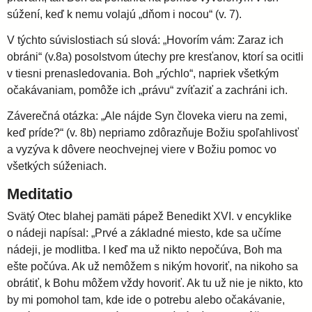
súžení, keď k nemu volajú „dňom i nocou“ (v. 7).
V týchto súvislostiach sú slová: „Hovorím vám: Zaraz ich
obráni“ (v.8a) posolstvom útechy pre kresťanov, ktorí sa ocitli
v tiesni prenasledovania. Boh „rýchlo“, napriek všetkým
očakávaniam, pomôže ich „právu“ zvíťaziť a zachráni ich.
Záverečná otázka: „Ale nájde Syn človeka vieru na zemi,
keď príde?“ (v. 8b) nepriamo zdôrazňuje Božiu spoľahlivosť
a vyzýva k dôvere neochvejnej viere v Božiu pomoc vo
všetkých súženiach.
Meditatio
Svätý Otec blahej pamäti pápež Benedikt XVI. v encyklike
o nádeji napísal: „Prvé a základné miesto, kde sa učíme
nádeji, je modlitba. I keď ma už nikto nepočúva, Boh ma
ešte počúva. Ak už nemôžem s nikým hovoriť, na nikoho sa
obrátiť, k Bohu môžem vždy hovoriť. Ak tu už nie je nikto, kto
by mi pomohol tam, kde ide o potrebu alebo očakávanie,