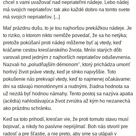
chcel s vami uvažovať nad nepriateľmi nádeje. Lebo nádej
má svojich nepriateľov: tak ako každé dobro na tomto svete
má svojich nepriateľov. [...]
Mať prázdnu dušu, to je tou najhoršou prekážkou nádeje. Je
to riziko, o ktorom nikto nemôže povedať, že sa ho netýka;
pretože pokúšaní proti nádeji môžeme byť aj vtedy, keď
kráčame cestou kresťanského života. Mnísi starých dôb
varovali pred jedným z najhorších nepriateľov oduševnenia.
Nazvali ho „poludňajším démonom", ktorý prichádza umoriť
horlivý život práve vtedy, keď je slnko najvyššie. Toto
pokušenie nás prekvapí vtedy, keď to najmenej očakávame:
dni sa stávajú monotónnymi a nudnými, žiadna hodnota sa
už nezdá byť hodnou námahy. Tento postoj sa nazýva apatia
(acédia) nahlodávajúca život zvnútra až kým ho nezanechá
ako prázdnu schránku.
Keď sa toto prihodí, kresťan vie, že proti tomuto stavu musí
bojovať, a nikdy ho pasívne neprijímať. Boh nás stvoril pre
radosť a pre šťastie, a nie preto, aby sme sa utápali v