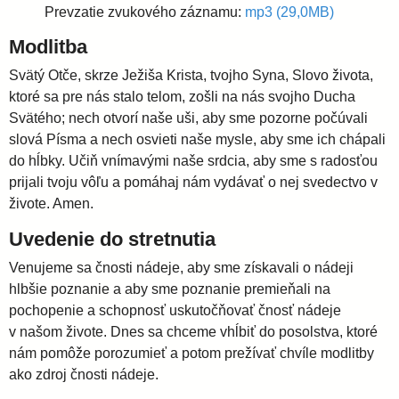
Prevzatie zvukového záznamu:
mp3 (29,0MB)
i
Modlitba
Svätý Otče, skrze Ježiša Krista, tvojho Syna, Slovo života,
d
ktoré sa pre nás stalo telom, zošli na nás svojho Ducha
Svätého; nech otvorí naše uši, aby sme pozorne počúvali
i
slová Písma a nech osvieti naše mysle, aby sme ich chápali
do hĺbky. Učiň vnímavými naše srdcia, aby sme s radosťou
e
prijali tvoju vôľu a pomáhaj nám vydávať o nej svedectvo v
živote. Amen.
c
Uvedenie do stretnutia
Venujeme sa čnosti nádeje, aby sme získavali o nádeji
é
hlbšie poznanie a aby sme poznanie premieňali na
pochopenie a schopnosť uskutočňovať čnosť nádeje
z
v našom živote. Dnes sa chceme vhĺbiť do posolstva, ktoré
nám pomôže porozumieť a potom prežívať chvíle modlitby
a
ako zdroj čnosti nádeje.