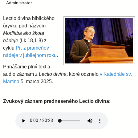
i
l
Administrator
e
a
Lectio divina biblického
úryvku pod názvom
v
Modlitba ako škola
nádeje
(Lk 18,1-8) z
cyklu
Piť z prameňov
s
nádeje v jubilejnom roku
.
k
Prinášame plný text a
audio záznam z
Lectio divina
, ktoré odznelo
v Katedrále sv.
Martina
5. marca 2025.
á
a
Zvukový záznam predneseného Lectio divina:
r
c