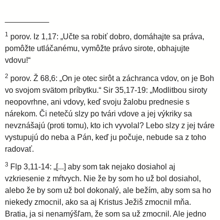
__________
1
porov. Iz 1,17: „Učte sa robiť dobro, domáhajte sa práva,
pomôžte utláčanému, vymôžte právo sirote, obhajujte
vdovu!“
2
porov. Ž 68,6: „On je otec sirôt a záchranca vdov, on je Boh
vo svojom svätom príbytku.“ Sir 35,17-19: „Modlitbou siroty
neopovrhne, ani vdovy, keď svoju žalobu prednesie s
nárekom. Či netečú slzy po tvári vdove a jej výkriky sa
nevznášajú (proti tomu), kto ich vyvolal? Lebo slzy z jej tváre
vystupujú do neba a Pán, keď ju počuje, nebude sa z toho
radovať.
3
Flp 3,11-14: „[...] aby som tak nejako dosiahol aj
vzkriesenie z mŕtvych. Nie že by som ho už bol dosiahol,
alebo že by som už bol dokonalý, ale bežím, aby som sa ho
niekedy zmocnil, ako sa aj Kristus Ježiš zmocnil mňa.
Bratia, ja si nenamýšľam, že som sa už zmocnil. Ale jedno