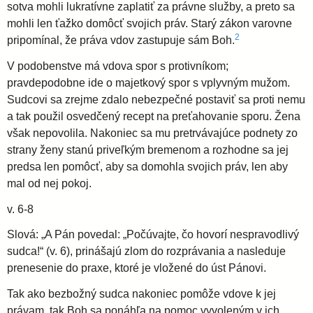
sotva mohli lukratívne zaplatiť za právne služby, a preto sa
mohli len ťažko domôcť svojich práv. Starý zákon varovne
2
pripomínal, že práva vdov zastupuje sám Boh.
V podobenstve má vdova spor s protivníkom;
pravdepodobne ide o majetkový spor s vplyvným mužom.
Sudcovi sa zrejme zdalo nebezpečné postaviť sa proti nemu
a tak použil osvedčený recept na preťahovanie sporu. Žena
však nepovolila. Nakoniec sa mu pretrvávajúce podnety zo
strany ženy stanú priveľkým bremenom a rozhodne sa jej
predsa len pomôcť, aby sa domohla svojich práv, len aby
mal od nej pokoj.
v. 6-8
Slová: „A Pán povedal: „Počúvajte, čo hovorí nespravodlivý
sudca!“ (v. 6), prinášajú zlom do rozprávania a nasleduje
prenesenie do praxe, ktoré je vložené do úst Pánovi.
Tak ako bezbožný sudca nakoniec pomôže vdove k jej
právam, tak Boh sa ponáhľa na pomoc vyvoleným v ich