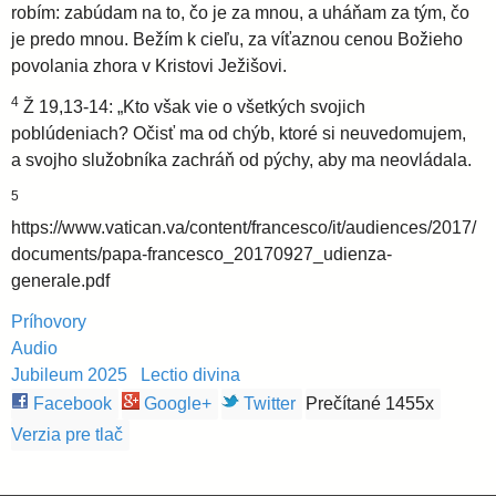
robím: zabúdam na to, čo je za mnou, a uháňam za tým, čo
je predo mnou. Bežím k cieľu, za víťaznou cenou Božieho
povolania zhora v Kristovi Ježišovi.
4
Ž 19,13-14: „Kto však vie o všetkých svojich
poblúdeniach? Očisť ma od chýb, ktoré si neuvedomujem,
a svojho služobníka zachráň od pýchy, aby ma neovládala.
5
https://www.vatican.va/content/francesco/it/audiences/2017/
documents/papa-francesco_20170927_udienza-
generale.pdf
Príhovory
Audio
Jubileum 2025
Lectio divina
Facebook
Google+
Twitter
Prečítané 1455x
Verzia pre tlač