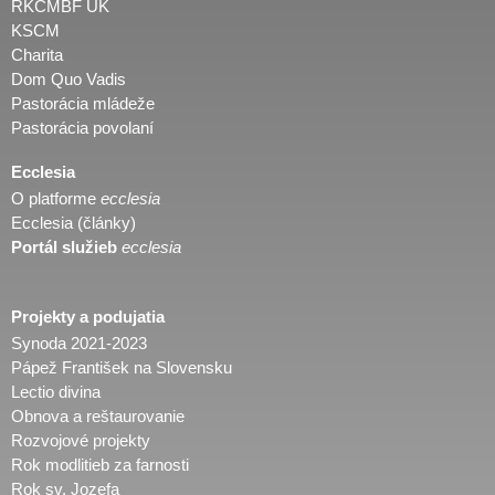
RKCMBF UK
KSCM
Charita
Dom Quo Vadis
Pastorácia mládeže
Pastorácia povolaní
Ecclesia
O platforme
ecclesia
Ecclesia (články)
Portál služieb
ecclesia
Projekty a podujatia
Synoda 2021-2023
Pápež František na Slovensku
Lectio divina
Obnova a reštaurovanie
Rozvojové projekty
Rok modlitieb za farnosti
Rok sv. Jozefa