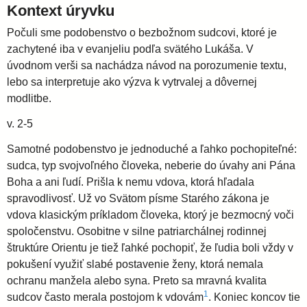
Kontext úryvku
Počuli sme podobenstvo o bezbožnom sudcovi, ktoré je
zachytené iba v evanjeliu podľa svätého Lukáša. V
úvodnom verši sa nachádza návod na porozumenie textu,
lebo sa interpretuje ako výzva k vytrvalej a dôvernej
modlitbe.
v. 2-5
Samotné podobenstvo je jednoduché a ľahko pochopiteľné:
sudca, typ svojvoľného človeka, neberie do úvahy ani Pána
Boha a ani ľudí. Prišla k nemu vdova, ktorá hľadala
spravodlivosť. Už vo Svätom písme Starého zákona je
vdova klasickým príkladom človeka, ktorý je bezmocný voči
spoločenstvu. Osobitne v silne patriarchálnej rodinnej
štruktúre Orientu je tiež ľahké pochopiť, že ľudia boli vždy v
pokušení využiť slabé postavenie ženy, ktorá nemala
ochranu manžela alebo syna. Preto sa mravná kvalita
1
sudcov často merala postojom k vdovám
. Koniec koncov tie