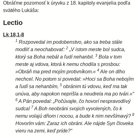
Obráťme pozornosť k úryvku z 18. kapitoly evanjelia podľa
svätého Lukáša:
Lectio
Lk 18,1-8
1
Rozpovedal im podobenstvo, ako sa treba stále
2
modliť a neochabovať:
„V istom meste bol sudca,
3
ktorý sa Boha nebál a ľudí nehanbil.
Bola v tom
meste aj vdova, ktorá k nemu chodila s prosbou:
4
»Obráň ma pred mojím protivníkom.«
Ale on dlho
nechcel. No potom si povedal: »Hoci sa Boha nebojím
5
a ľudí sa nehanbím,
obránim tú vdovu, keď ma tak
unúva, aby napokon neprišla a neudrela ma po tvári.«“
6
A Pán povedal: „Počúvajte, čo hovorí nespravodlivý
7
sudca!
A Boh neobráni svojich vyvolených, čo k
8
nemu volajú dňom i nocou, a bude k nim nevšímavý?
Hovorím vám: Zaraz ich obráni. Ale nájde Syn človeka
vieru na zemi, keď príde?“