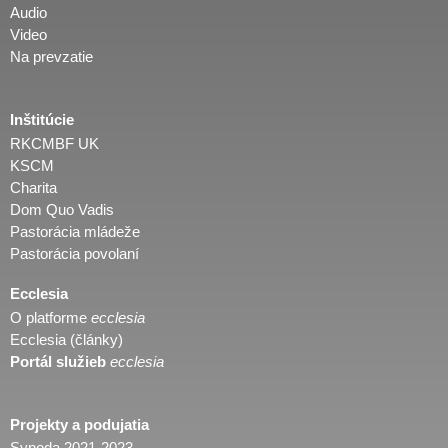
Audio
Video
Na prevzatie
Inštitúcie
RKCMBF UK
KSCM
Charita
Dom Quo Vadis
Pastorácia mládeže
Pastorácia povolaní
Ecclesia
O platforme
ecclesia
Ecclesia (články)
Portál služieb
ecclesia
Projekty a podujatia