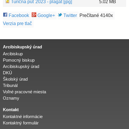
Turíčna púť 2023 - plagát [jpg]
5.02 MB
i
Facebook
Google+
Twitter
Prečítané 4140x
Verzia pre tlač
d
i
Arcibiskupský úrad
Arcibiskup
e
Pomocný biskup
Arcibiskupský úrad
c
DKÚ
Školský úrad
Tribunál
é
Voľné pracovné miesta
Oznamy
z
Kontakt
Kontaktné informácie
a
Kontaktný formulár