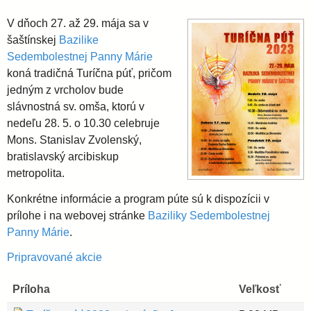
i
l
e
V dňoch 27. až 29. mája sa v
a
šaštínskej
Bazilike
Sedembolestnej Panny Márie
koná tradičná Turíčna púť, pričom
v
jedným z vrcholov bude
slávnostná sv. omša, ktorú v
s
nedeľu 28. 5. o 10.30 celebruje
Mons. Stanislav Zvolenský,
k
bratislavský arcibiskup
metropolita.
á
Konkrétne informácie a program púte sú k dispozícii v
prílohe i na webovej stránke
Baziliky Sedembolestnej
a
Panny Márie
.
Pripravované akcie
r
Príloha
Veľkosť
c