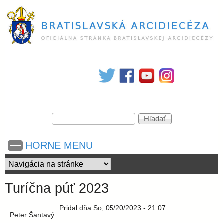
Skočiť
na
hlavný
obsah
B
r
V
a
H
y
ľ
h
a
t
HORNE MENU
ľ
d
a
a
d
i
ť
á
Turíčna púť 2023
v
s
a
Pridal
dňa
So, 05/20/2023 - 21:07
n
Peter Šantavý