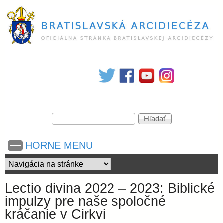
Skočiť
na
hlavný
obsah
B
r
V
a
H
y
ľ
h
a
t
HORNE MENU
ľ
d
a
a
d
i
ť
á
Lectio divina 2022 – 2023: Biblické
v
s
impulzy pre naše spoločné
a
kráčanie v Cirkvi
n