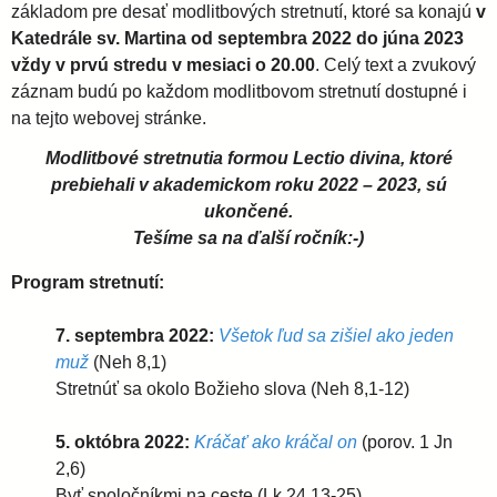
základom pre desať modlitbových stretnutí, ktoré sa konajú
v
Katedrále sv. Martina od septembra 2022 do júna 2023
i
vždy v prvú stredu v mesiaci o 20.00
. Celý text a zvukový
záznam budú po každom modlitbovom stretnutí dostupné i
d
na tejto webovej stránke.
Modlitbové stretnutia formou Lectio divina, ktoré
i
prebiehali v akademickom roku 2022 – 2023, sú
ukončené.
e
Tešíme sa na ďalší ročník:-)
c
Program stretnutí:
7. septembra 2022:
Všetok ľud sa zišiel ako jeden
é
muž
(Neh 8,1)
Stretnúť sa okolo Božieho slova (Neh 8,1-12)
z
5. októbra 2022:
Kráčať ako kráčal on
(porov. 1 Jn
a
2,6)
Byť spoločníkmi na ceste (Lk 24,13-25)