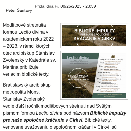
i
l
e
Pridal
dňa
Pi, 08/25/2023 - 23:59
Peter Šantavý
a
Modlitbové stretnutia
v
formou Lectio divina v
akademickom roku 2022
– 2023, v rámci ktorých
s
otec arcibiskup Stanislav
Zvolenský v Katedrále sv.
k
Martina približuje
veriacim biblické texty.
á
Bratislavský arcibiskup
metropolita Mons.
a
Stanislav Zvolenský
vedie ďalší ročník modlitbových stretnutí nad Svätým
r
písmom formou
Lectio divina
pod názvom
Biblické impulzy
pre naše spoločné kráčanie v Cirkvi
. Bibické texty,
c
venované uvažovaniu o spoločnom kráčaní v Cirkvi, sú