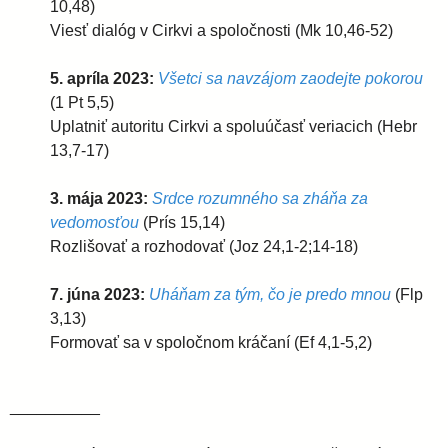
10,48)
Viesť dialóg v Cirkvi a spoločnosti (Mk 10,46-52)
5. apríla 2023:
Všetci sa navzájom zaodejte pokorou
(1 Pt 5,5)
Uplatniť autoritu Cirkvi a spoluúčasť veriacich (Hebr
13,7-17)
3. mája 2023:
Srdce rozumného sa zháňa za
vedomosťou
(Prís 15,14)
Rozlišovať a rozhodovať (Joz 24,1-2;14-18)
7. júna 2023:
Uháňam za tým, čo je predo mnou
(Flp
3,13)
Formovať sa v spoločnom kráčaní (Ef 4,1-5,2)
__________